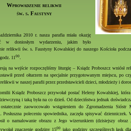
Wprowadzenie relikwii
św. s. Faustyny
aździernika 2010 r. nasza parafia miała okazję
zyć w doniosłym wydarzeniu, jakim było
e relikwii św. s. Faustyny Kowalskiej do naszego Kościoła podcza
00
godz. 11
.
esją na wejście rozpoczęliśmy liturgię – Ksiądz Proboszcz wniósł rel
ustawił przed ołtarzem na specjalnie przygotowanym miejscu, po cz
relikwii w naszej parafii przez przedstawicieli dzieci, młodzieży i doro
milii Ksiądz Proboszcz przywołał postać Heleny Kowalskiej, która
ziewczyną i taką była na co dzień. Od dzieciństwa jednak doświadcz
 ostatecznie zaowocowało wstąpieniem do Zgromadzenia Sióstr 
a. Posłuszna poleceniu spowiednika, zaczęła spisywać dzienniczek.
osił o namalowanie obrazu z Jego wizerunkiem (dzisiejszy obraz 
00
zywołał znaczenie godziny 15
jako godziny szczególnych łask dla