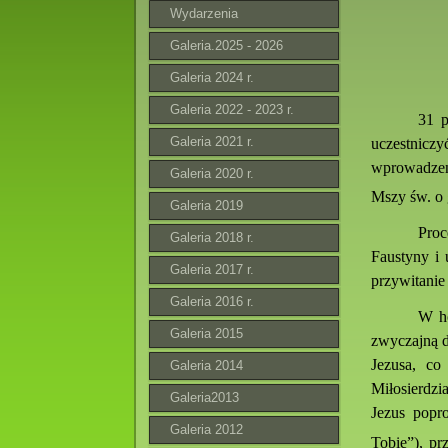
Wydarzenia
Galeria.2025 - 2026
Galeria 2024 r.
Galeria 2022 - 2023 r.
31 p
Galeria 2021 r.
uczestnic
wprowadzeni
Galeria 2020 r.
Mszy św. o 
Galeria 2019
Proc
Galeria 2018 r.
Faustyny i 
Galeria 2017 r.
przywitanie 
Galeria 2016 r.
W ho
Galeria 2015
zwyczajną d
Jezusa, co
Galeria 2014
Miłosierdzi
Galeria2013
Jezus popr
Galeria 2012
Tobie”), pr