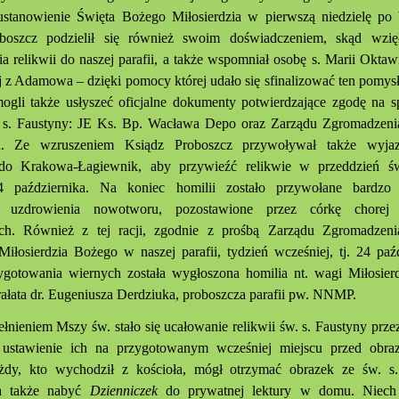
ustanowienie Święta Bożego Miłosierdzia w pierwszą niedzielę po
boszcz podzielił się również swoim doświadczeniem, skąd wzię
a relikwii do naszej parafii, a także wspomniał osobę s. Marii Okta
 z Adamowa – dzięki pomocy której udało się sfinalizować ten pomysł
gli także usłyszeć oficjalne dokumenty potwierdzające zgodę na 
w. s. Faustyny: JE Ks. Bp. Wacława Depo oraz Zarządu Zgromadzeni
ia. Ze wzruszeniem Ksiądz Proboszcz przywoływał także wyjaz
j do Krakowa-Łagiewnik, aby przywieźć relikwie w przeddzień św
tyny
4 października. Na koniec homilii zostało przywołane bardzo 
o uzdrowienia nowotworu, pozostawione przez córkę chorej
ch. Również z tej racji, zgodnie z prośbą Zarządu Zgromadzeni
Miłosierdzia Bożego w naszej parafii, tydzień wcześniej, tj. 24 paź
ygotowania wiernych została wygłoszona homilia nt. wagi Miłosier
rałata dr. Eugeniusza Derdziuka, proboszcza parafii pw. NNMP.
łnieniem Mszy św. stało się ucałowanie relikwii św. s. Faustyny prze
 ustawienie ich na przygotowanym wcześniej miejscu przed obraz
żdy, kto wychodził z kościoła, mógł otrzymać obrazek ze św. s.
a także nabyć
Dzienniczek
do prywatnej lektury w domu. Niech 