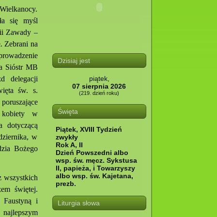
 Wielkanocy.
ła się myśl
wii Zawady –
. Zebrani na
sprowadzenie
Dzisiaj jest
a Sióstr MB
d delegacji
piątek,
07 sierpnia 2026
ięta św. s.
(219. dzień roku)
poruszające
Święta
 kobiety w
a dotyczącą
Piątek, XVIII Tydzień
dziernika, w
zwykły
Rok A, II
dzia Bożego
Dzień Powszedni albo
wsp. św. męcz. Sykstusa
II, papieża, i Towarzyszy
albo wsp. św. Kajetana,
z wszystkich
prezb.
em świętej.
 Faustyną i
Liturgia słowa
najlepszym