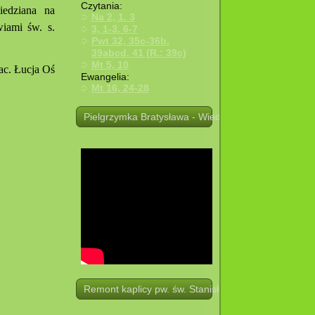
Czytania:
iedziana na
Na 2, 1. 3
wiami św. s.
3, 1-3. 6-7
Pwt 32, 35c-36b.
39abcd. 41 (R.: 39c)
Mt 5, 10
ac. Łucja Oś
Ewangelia:
Mt 16, 24-28
Pielgrzymka Bratysława - Wiedeń. 19 -21.08.2025 r.
Remont kaplicy pw. św. Stanisława w Potoczku