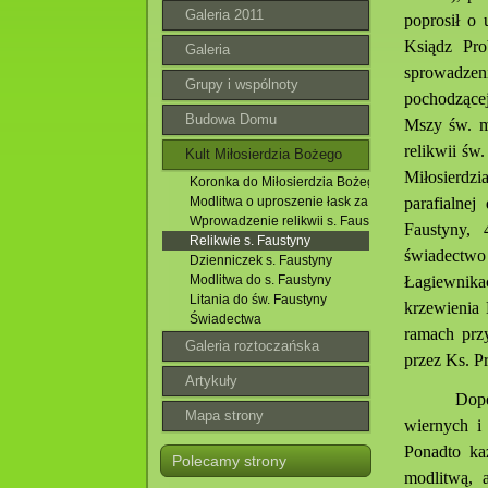
Galeria 2011
poprosił o 
Ksiądz Pro
Galeria
sprowadzeni
Grupy i wspólnoty
pochodzącej
Budowa Domu
Mszy św. mo
relikwii ś
Parafialnego
Kult Miłosierdzia Bożego
Miłosierdz
Koronka do Miłosierdzia Bożego
parafialne
Modlitwa o uproszenie łask za przyczyną św. Faus
Wprowadzenie relikwii s. Faustyny
Faustyny, 
Relikwie s. Faustyny
świadectw
Dzienniczek s. Faustyny
Łagiewnika
Modlitwa do s. Faustyny
Litania do św. Faustyny
krzewienia 
Świadectwa
ramach prz
Galeria roztoczańska
przez Ks. P
Artykuły
Dope
Mapa strony
wiernych i
Ponadto ka
Polecamy strony
modlitwą, 