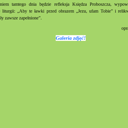
iem tamtego dnia będzie refleksja Księdza Proboszcza, wypow
 liturgii: „Aby te ławki przed obrazem „Jezu, ufam Tobie” i relik
ły zawsze zapełnione”.
opr
Galeria zdjęć!