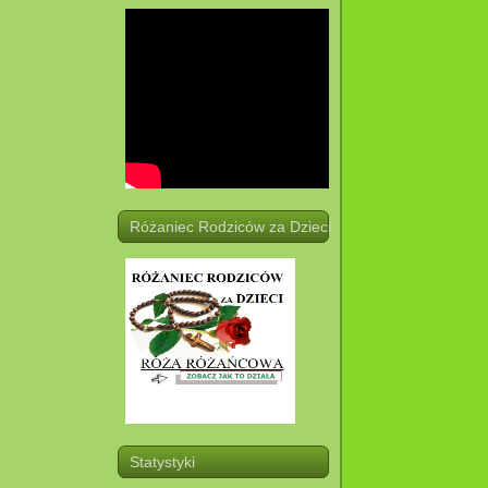
Różaniec Rodziców za Dzieci
Statystyki