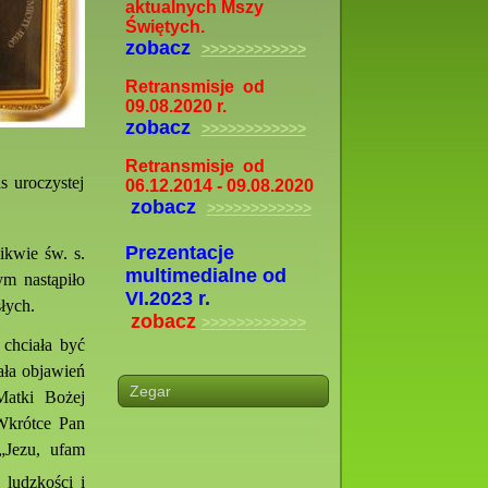
aktualnych Mszy
Świętych.
zobacz
>>>>>>>>>>>>
Retransmisje od
09.08.2020 r.
zobacz
>>>>>>>>>>>>
Retransmisje od
s uroczystej
06.12.2014 - 09.08.2020
zobacz
>>>>>>>>>>>>
Prezentacje
ikwie św. s.
multimedialne od
ym nastąpiło
VI.2023 r.
słych.
zobacz
>>>>>>>>>>>>
 chciała być
ała objawień
Zegar
Matki Bożej
 Wkrótce Pan
„Jezu, ufam
 ludzkości i