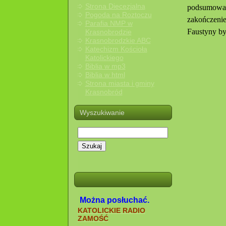
Strona Diecezjalna
podsumowan
Pogoda na Roztoczu
zakończenie
Parafia NMP w
Faustyny by
Krasnobrodzie
Krasnobrodzkie ABC
Katechizm Kościoła
Katolickiego
Biblia w mp3
Biblia w html
Strona miasta i gminy
Krasnobród
Wyszukiwanie
Szukaj
Można posłuchać.
KATOLICKIE RADIO
ZAMOŚĆ