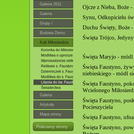
Galeria 2011
Ojcze z Nieba, Boże - 
Galeria
Synu, Odkupicielu świ
Grupy i
Duchu Święty, Boże - 
wspólnoty
Budowa Domu
Święta Trójco, Jedyny
Parafialnego
Kult Miłosierdzia
Koronka do Miłosierdzia Bożego
Bożego
Modlitwa o uproszenie łask za przyczyną św. Faustyny
Święta Maryjo - módl 
Wprowadzenie relikwii s. Faustyny
Święta Faustyno, żyw
Relikwie s. Faustyny
Dzienniczek s. Faustyny
niebieskiego - módl si
Modlitwa do s. Faustyny
Litania do św. Faustyny
Święta Faustyno, poko
Świadectwa
Wcielonego Miłosierd
Galeria
Święta Faustyno, posł
roztoczańska
Artykuły
Pocieszyciela
Mapa strony
Święta Faustyno, ufna
Polecamy strony
Święta Faustyno, powi
Bożym