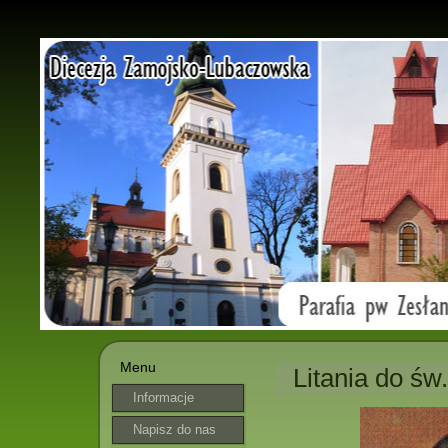
Menu
Litania do św
Informacje
parafialne
Napisz do nas