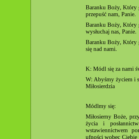
Baranku Boży, Który g
przepuść nam, Panie.
Baranku Boży, Który g
wysłuchaj nas, Panie.
Baranku Boży, Który g
się nad nami.
K: Módl się za nami ś
W: Abyśmy życiem i sł
Miłosierdzia
Módlmy się:
Miłosierny Boże, przy
życia i posłannict
wstawiennictwem po
ufności wobec Ciebie 