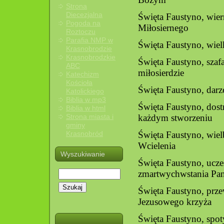
Strona
Diecezjalna
Święta Faustyno, wier
Pogoda na
Miłosiernego
Roztoczu
Parafia NMP w
Święta Faustyno, wiel
Krasnobrodzie
Krasnobrodzkie
Święta Faustyno, sza
ABC
miłosierdzie
Katechizm
Kościoła
Święta Faustyno, darz
Katolickiego
Biblia w mp3
Święta Faustyno, dos
Biblia w html
Strona miasta i
każdym stworzeniu
gminy
Krasnobród
Święta Faustyno, wiel
Wcielenia
Wyszukiwanie
Święta Faustyno, ucze
zmartwychwstania Pa
Szukaj
Święta Faustyno, prz
Jezusowego krzyża
Święta Faustyno, spot