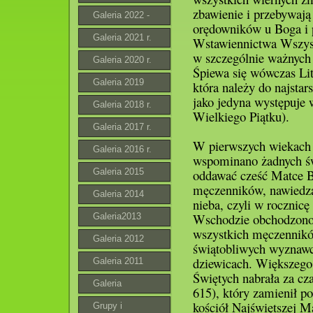
zbawienie i przebywają
Galeria 2022 -
orędowników u Boga i 
2023 r.
Galeria 2021 r.
Wstawiennictwa Wszys
w szczególnie ważnych 
Galeria 2020 r.
Śpiewa się wówczas Li
Galeria 2019
która należy do najstar
jako jedyna występuje w
Galeria 2018 r.
Wielkiego Piątku).
Galeria 2017 r.
W pierwszych wiekach 
Galeria 2016 r.
wspominano żadnych św
Galeria 2015
oddawać cześć Matce B
męczenników, nawiedzaj
Galeria 2014
nieba, czyli w rocznic
Wschodzie obchodzono
Galeria2013
wszystkich męczennikó
Galeria 2012
świątobliwych wyznawc
dziewicach. Większego
Galeria 2011
Świętych nabrała za cz
Galeria
615), który zamienił p
kościół Najświętszej M
Grupy i