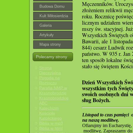
Męczenników. Uroczyst
wspólnoty
Budowa Domu
złożeniem relikwii mę
roku. Rocznicę poświę
Parafialnego
Kult Miłosierdzia
licznym udziałem wiern
Bożego
Galeria
mszy św. stacyjnej. Ju
Wszystkich Świętych ob
roztoczańska
Artykuły
Bawarii, ale 1 listopad
Mapa strony
844) cesarz Ludwik roz
państwo. W 935 r. Jan 
Polecamy strony
ten sposób lokalne świ
stało się świętem Kośc
Strona
Diecezjalna
Pogoda na
Dzień Wszystkich Św
Roztoczu
wszystkim tych Święty
Parafia NMP w
swoich osobnych dni w
Krasnobrodzie
Krasnobrodzkie
sług Bożych.
ABC
Katechizm
Kościoła
Listopad to czas pamięci  
Katolickiego
na naszą modlitwę. 
Biblia w mp3
Ofiarujmy im Eucharystię, 
Biblia w html
 modlitwę. Zapraszamy do