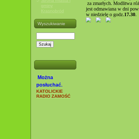
Strona miasta i
 za zmarłych. Modlitwa r
gminy
jest odmawiana w dni pow
Krasnobród
w niedzielę o godz.
17.30
.
Wyszukiwanie
Szukaj
Można
posłuchać.
KATOLICKIE
RADIO ZAMOŚĆ