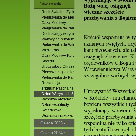
Bożą wolę, osiągnęli
Wydarzenia
wieczne szczęście
Ruch Światło - Życie
przebywania z Bogiem
Pielgrzymka do Medjugorie. 14 -19.07.2026 r.
Oaza Modlitwy
Pielgrzymka do Ziemi Świętej
Duch Święty w życiu Jezusa
Kościół wspomina w tym
Wakacyjne rekolekcje ministrantów
uznanych świętych, czyl
Pielgrzymka do Wilna
kanonizowanych, ale ta
Wielki Post
osiągnęli zbawienie. K
Oaza Modlitwy-Korchów
orędowników u Boga i 
Adwent
Uroczystość Chrystusa Króla
Wstawiennictwa Wszys
Pierwsze piątki miesiąca
szczególnie ważnych wy
Pielgrzymka do Kalwarii Pacławskiej
Rezurekcja
Triduum Paschalne- znaczenie
Uroczystość Wszystkich
Dzień Wszystkich Świętych
w Kościele - ma chara
Wyprawa otwartych oczu 2010
bowiem wszystkich tych
Dzień wspólnoty
wypełniając w swoim ż
Świadectwa
szczęście przebywania 
Wrażenia i przeżycia z pielgrzymki
wspomina nie tylko ofic
Galeria.2025 -
tych beatyfikowanych i
2026
Galeria 2024 r.
wszystkich wiernych zm