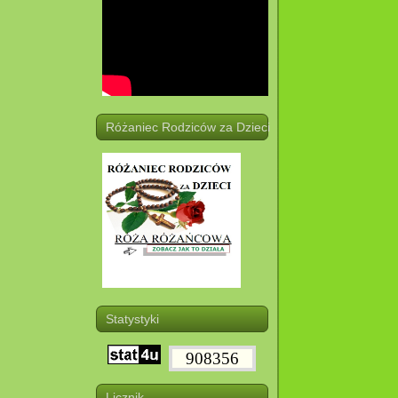
Różaniec Rodziców za Dzieci
Statystyki
908356
Licznik