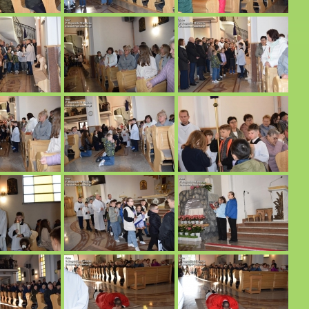
.
.
025 r.
żańcem i Mszą Świętą na cmentarzu 07-08.2025.
05.2025 r.
asnobrodzie. 27 - 30.04.2025 r.
 20.04.2025 r.
 20.04.2025 r.
.04.2025 r.
żego w Jacni. 13.04.2025 r.