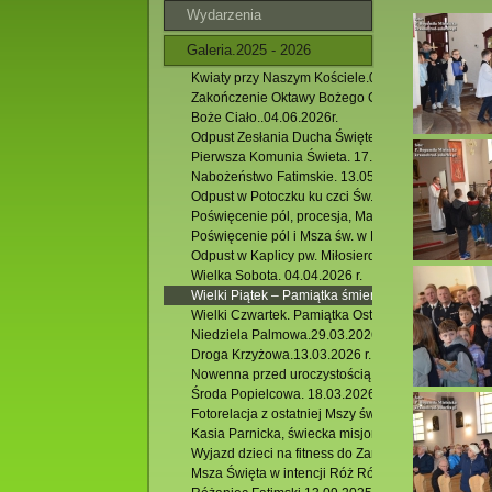
Wydarzenia
Galeria.2025 - 2026
Kwiaty przy Naszym Kościele.02.07.2026 r.
Zakończenie Oktawy Bożego Ciała. 11.06.2026 r.
Boże Ciało..04.06.2026r.
Odpust Zesłania Ducha Świętego. 24.05.2026 r.
Pierwsza Komunia Świeta. 17.05.2026 r.
Nabożeństwo Fatimskie. 13.05.2026 r.
Odpust w Potoczku ku czci Św. BP. Stanisława. 10.
Poświęcenie pól, procesja, Majówka w Podzamku. 
Poświęcenie pól i Msza św. w Hutkach. 26.04.2026 
Odpust w Kaplicy pw. Miłosierdzia Bożego w Jacni.
Wielka Sobota. 04.04.2026 r.
Wielki Piątek – Pamiątka śmierci Chrystusa. 03.04.
Wielki Czwartek. Pamiątka Ostatniej Wieczerzy. 02.
Niedziela Palmowa.29.03.2026 r.
Droga Krzyżowa.13.03.2026 r.
Nowenna przed uroczystością św. Józefa.
Środa Popielcowa. 18.03.2026 r.
Fotorelacja z ostatniej Mszy św. rekolekcyjnej. 13.
Kasia Parnicka, świecka misjonarka, posługującą 
Wyjazd dzieci na fitness do Zamościa. 25.10.2025 
Msza Święta w intencji Róż Różańcowych. 07.10.2