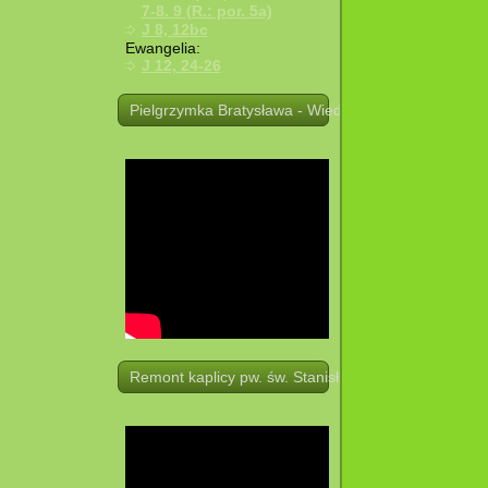
7-8. 9 (R.: por. 5a)
J 8, 12bc
Ewangelia:
J 12, 24-26
Pielgrzymka Bratysława - Wiedeń. 19 -21.08.2025 r.
Remont kaplicy pw. św. Stanisława w Potoczku