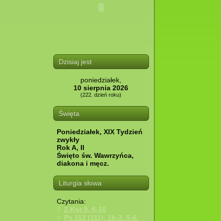
Dzisiaj jest
poniedziałek,
10 sierpnia 2026
(222. dzień roku)
Święta
Poniedziałek, XIX Tydzień
zwykły
Rok A, II
Święto św. Wawrzyńca,
diakona i męcz.
Liturgia słowa
Czytania:
2 Kor 9, 6-10
Ps 112 (111), 1b-2. 5-6.