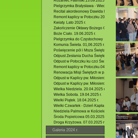
Różaniec Fatimski.13.09.2025 r.
Pielgrzymka Bratysława - Wiedeń. 19 -21.08.2025 r
Recital akordeonowy Dawida Rydza. 20.08.2025 r
Remont kaplicy w Potoczku 2025
Kwiaty. Lato 2025 r.
Zakończenie Oktawy Bożego Ciała. 26.06.2025 r.
Boże Ciało. 19.06.2025 r.
Pielgrzymka do Częstochowy
Komunia Świeta. 01,06.2025 r.
Poświęcenie pól i Msza Święta w Hutkach. 18.05.2
Odpust Zesłania Ducha Świętego poprzedzony Ró
Odpust w Potoczku ku czci Św. BP. Stanisława. 04.
Remont kaplicy w Potoczku.04.05.2025 r
Renowacja Misji Świętych w parafii Ducha Św. w Kr
Odpust w Kaplicy pw. Miłosierdzia Bożego w Jacni.
Odpust w Kaplicy pw. Miłosierdzia Bożego w Jacni.
Wielka Niedziela. 20.04.2025 r.
Wielka Sobota. 19.04.2025 r.
Wielki Piątek. 18.04.2025 r.
Wielki Czwartek - Dzień Kapłański i Eucharystii. 17
Niedziela Palmowa w Kościele pw. Miłosierdzia Bo
Środa Popielcowa 05.03.2025.
Droga Krzyżowa. 07.03.2025 r.
Galeria 2024 r.