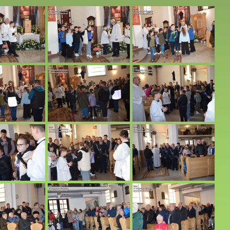
05.2026 r.
03.05.2026 r.
r.
 12.04.2026 r.
2026 r.
 04.2026 r.
12.2025 r. godz. 16.00.
w Paragwaju w naszym Kościele. 26.10.2025 r.
r.
025 r.