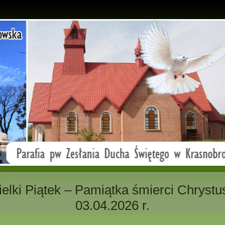
elki Piątek – Pamiątka śmierci Chrystu
03.04.2026 r.