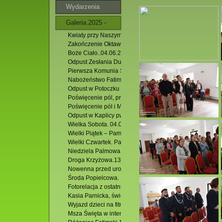
Wydarzenia
Galeria.2025 -
Kwiaty przy Naszym Kościele.02.07.2026 r.
2026
Zakończenie Oktawy Bożego Ciała. 11.06.2026 r.
Boże Ciało..04.06.2026r.
Odpust Zesłania Ducha Świętego. 24.05.2026 r.
Pierwsza Komunia Świeta. 17.05.2026 r.
Nabożeństwo Fatimskie. 13.05.2026 r.
Odpust w Potoczku ku czci Św. BP. Stanisława. 10.05.2026
Poświęcenie pól, procesja, Majówka w Podzamku. 03.05.
Poświęcenie pól i Msza św. w Hutkach. 26.04.2026 r.
Odpust w Kaplicy pw. Miłosierdzia Bożego w Jacni. 12.04
Wielka Sobota. 04.04.2026 r.
Wielki Piątek – Pamiątka śmierci Chrystusa. 03.04.2026 r.
Wielki Czwartek. Pamiątka Ostatniej Wieczerzy. 02. 04.20
Niedziela Palmowa.29.03.2026 r.
Droga Krzyżowa.13.03.2026 r.
Nowenna przed uroczystością św. Józefa.
Środa Popielcowa. 18.03.2026 r.
Fotorelacja z ostatniej Mszy św. rekolekcyjnej. 13.12.2025
Kasia Parnicka, świecka misjonarka, posługującą w Para
Wyjazd dzieci na fitness do Zamościa. 25.10.2025 r.
Msza Święta w intencji Róż Różańcowych. 07.10.2025 r.