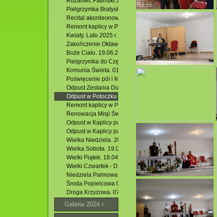
Różaniec Fatimski.13.09.2025 r.
Pielgrzymka Bratysława - Wiedeń. 19 -21.08.2025 r.
Recital akordeonowy Dawida Rydza. 20.08.2025 r.
Remont kaplicy w Potoczku 2025
Kwiaty. Lato 2025 r.
Zakończenie Oktawy Bożego Ciała. 26.06.2025 r.
Boże Ciało. 19.06.2025 r.
Pielgrzymka do Częstochowy
Komunia Świeta. 01,06.2025 r.
Poświęcenie pól i Msza Święta w Hutkach. 18.05.2025 r.
Odpust Zesłania Ducha Świętego poprzedzony Różańcem
Odpust w Potoczku ku czci Św. BP. Stanisława. 04.05.2025
Remont kaplicy w Potoczku.04.05.2025 r
Renowacja Misji Świętych w parafii Ducha Św. w Krasnobr
Odpust w Kaplicy pw. Miłosierdzia Bożego w Jacni. 20.04
Odpust w Kaplicy pw. Miłosierdzia Bożego w Jacni. 20.04
Wielka Niedziela. 20.04.2025 r.
Wielka Sobota. 19.04.2025 r.
Wielki Piątek. 18.04.2025 r.
Wielki Czwartek - Dzień Kapłański i Eucharystii. 17.04.202
Niedziela Palmowa w Kościele pw. Miłosierdzia Bożego w 
Środa Popielcowa 05.03.2025.
Droga Krzyżowa. 07.03.2025 r.
Galeria 2024 r.