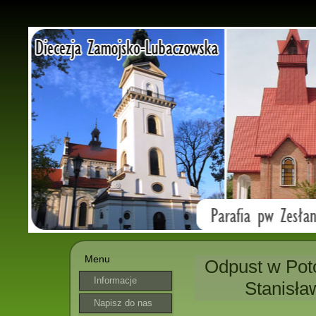
Menu
Odpust w Poto
Informacje
Stanisła
parafialne
Napisz do nas