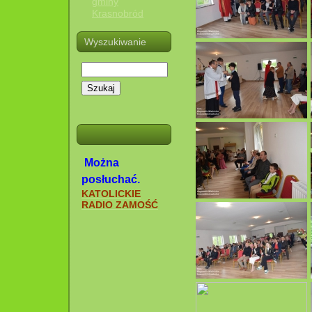
gminy
Krasnobród
Wyszukiwanie
Szukaj
Można
posłuchać.
KATOLICKIE
RADIO ZAMOŚĆ