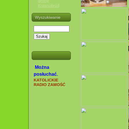
gminy
Krasnobród
Wyszukiwanie
Szukaj
Można
posłuchać.
KATOLICKIE
RADIO ZAMOŚĆ