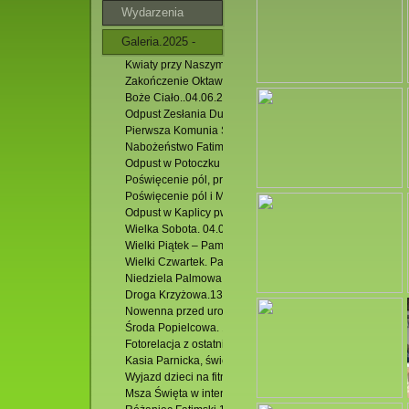
Wydarzenia
Galeria.2025 -
Kwiaty przy Naszym Kościele.02.07.2026 r.
2026
Zakończenie Oktawy Bożego Ciała. 11.06.2026 r.
Boże Ciało..04.06.2026r.
Odpust Zesłania Ducha Świętego. 24.05.2026 r.
Pierwsza Komunia Świeta. 17.05.2026 r.
Nabożeństwo Fatimskie. 13.05.2026 r.
Odpust w Potoczku ku czci Św. BP. Stanisława. 10.05.2026
Poświęcenie pól, procesja, Majówka w Podzamku. 03.05.
Poświęcenie pól i Msza św. w Hutkach. 26.04.2026 r.
Odpust w Kaplicy pw. Miłosierdzia Bożego w Jacni. 12.04
Wielka Sobota. 04.04.2026 r.
Wielki Piątek – Pamiątka śmierci Chrystusa. 03.04.2026 r.
Wielki Czwartek. Pamiątka Ostatniej Wieczerzy. 02. 04.20
Niedziela Palmowa.29.03.2026 r.
Droga Krzyżowa.13.03.2026 r.
Nowenna przed uroczystością św. Józefa.
Środa Popielcowa. 18.03.2026 r.
Fotorelacja z ostatniej Mszy św. rekolekcyjnej. 13.12.2025
Kasia Parnicka, świecka misjonarka, posługującą w Para
Wyjazd dzieci na fitness do Zamościa. 25.10.2025 r.
Msza Święta w intencji Róż Różańcowych. 07.10.2025 r.