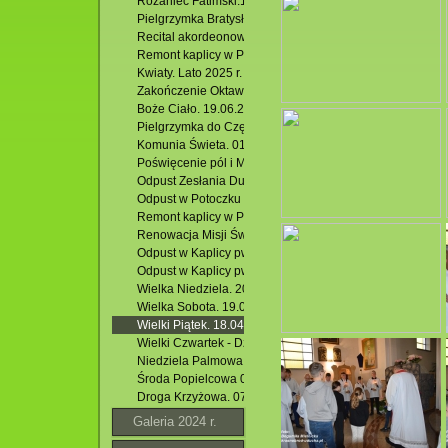
Różaniec Fatimski.13.09.2025 r.
Pielgrzymka Bratysława - Wiedeń. 19 -21.08.2025 r.
Recital akordeonowy Dawida Rydza. 20.08.2025 r.
Remont kaplicy w Potoczku 2025
Kwiaty. Lato 2025 r.
Zakończenie Oktawy Bożego Ciała. 26.06.2025 r.
Boże Ciało. 19.06.2025 r.
Pielgrzymka do Częstochowy
Komunia Świeta. 01,06.2025 r.
Poświęcenie pól i Msza Święta w Hutkach. 18.05.2025 r.
Odpust Zesłania Ducha Świętego poprzedzony Różańcem
Odpust w Potoczku ku czci Św. BP. Stanisława. 04.05.2025
Remont kaplicy w Potoczku.04.05.2025 r
Renowacja Misji Świętych w parafii Ducha Św. w Krasnobr
Odpust w Kaplicy pw. Miłosierdzia Bożego w Jacni. 20.04
Odpust w Kaplicy pw. Miłosierdzia Bożego w Jacni. 20.04
Wielka Niedziela. 20.04.2025 r.
Wielka Sobota. 19.04.2025 r.
Wielki Piątek. 18.04.2025 r.
Wielki Czwartek - Dzień Kapłański i Eucharystii. 17.04.202
Niedziela Palmowa w Kościele pw. Miłosierdzia Bożego w 
Środa Popielcowa 05.03.2025.
Droga Krzyżowa. 07.03.2025 r.
Galeria 2024 r.