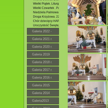
Wielki Piątek. Liturgia Wielkiego Piątku. 29.03.2024 r.
Wielki Czwartek . Pamiątka Ostatniej Wieczerzy. 28.03.20
Niedziela Palmowa. 24.03.2024 r.
Droga Krzyżowa. 22.03.2024 r.
Chór dziecięcy HARMONIA z Łukowej w kościele pw. Zesł
Uroczystość Świętej Bożej Rodzicielki Maryi. 01.01.2024 r
Galeria 2022 -
2023 r.
Galeria 2021 r.
Galeria 2020 r.
Galeria 2019
Galeria 2018 r.
Galeria 2017 r.
Galeria 2016 r.
Galeria 2015
Galeria 2014
Galeria2013