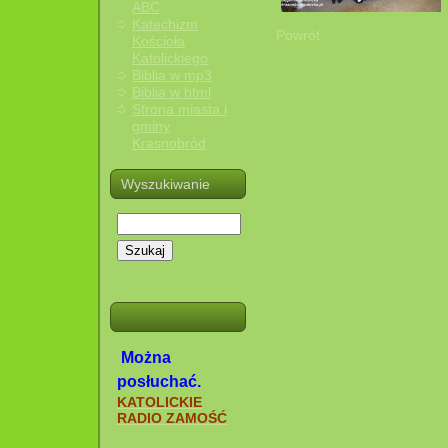
ABC
Katechizm
Powrót
Kościoła
Katolickiego
Biblia w mp3
Biblia w html
Strona miasta i
gminy
Krasnobród
Wyszukiwanie
Szukaj
Można
posłuchać.
KATOLICKIE
RADIO ZAMOŚĆ