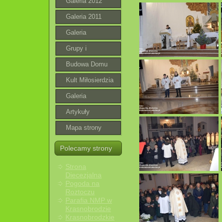
Galeria 2012
Galeria 2011
Galeria
Grupy i
wspólnoty
Budowa Domu
Parafialnego
Kult Miłosierdzia
Bożego
Galeria
roztoczańska
Artykuły
Mapa strony
Polecamy strony
Strona
Diecezjalna
Pogoda na
Roztoczu
Parafia NMP w
Krasnobrodzie
Krasnobrodzkie