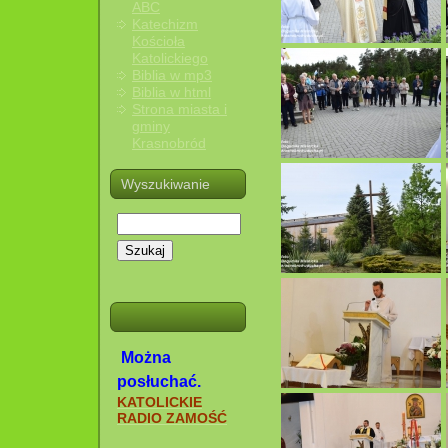
ABC
Katechizm
Kościoła
Katolickiego
Biblia w mp3
Biblia w html
Strona miasta i
gminy
Krasnobród
Wyszukiwanie
Szukaj
Można
posłuchać.
KATOLICKIE
RADIO ZAMOŚĆ