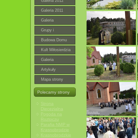
Galeria 2012
Galeria 2011
Galeria
Grupy i
wspólnoty
Budowa Domu
Parafialnego
Kult Miłosierdzia
Bożego
Galeria
roztoczańska
Artykuły
Mapa strony
Polecamy strony
Strona
Diecezjalna
Pogoda na
Roztoczu
Parafia NMP w
Krasnobrodzie
Krasnobrodzkie