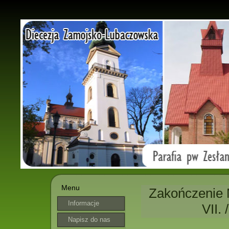
Menu
Zakończenie M
Informacje
VII. 
parafialne
Napisz do nas