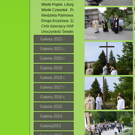
Wielki Piątek. Liturgia Wielkiego Piątku. 29.03.2024 r.
Wielki Czwartek . Pamiątka Ostatniej Wieczerzy. 28.03.20
Niedziela Palmowa. 24.03.2024 r.
Droga Krzyżowa. 22.03.2024 r.
Chór dziecięcy HARMONIA z Łukowej w kościele pw. Zesł
Uroczystość Świętej Bożej Rodzicielki Maryi. 01.01.2024 r
Galeria 2022 -
2023 r.
Galeria 2021 r.
Galeria 2020 r.
Galeria 2019
Galeria 2018 r.
Galeria 2017 r.
Galeria 2016 r.
Galeria 2015
Galeria 2014
Galeria2013