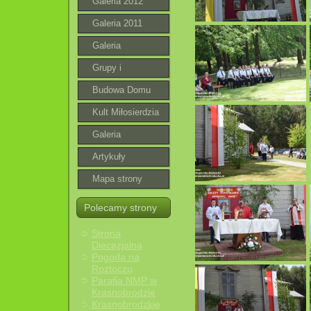
Galeria 2012
Galeria 2011
Galeria
Grupy i
wspólnoty
Budowa Domu
Parafialnego
Kult Miłosierdzia
Bożego
Galeria
roztoczańska
Artykuły
Mapa strony
Polecamy strony
Strona
Diecezjalna
Pogoda na
Roztoczu
Parafia NMP w
Krasnobrodzie
Krasnobrodzkie