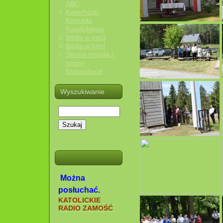
ABC
Katechizm
Kościoła
Katolickiego
Biblia w mp3
Biblia w html
Strona miasta i
gminy
Krasnobród
Wyszukiwanie
Szukaj
Można
posłuchać.
KATOLICKIE
RADIO ZAMOŚĆ