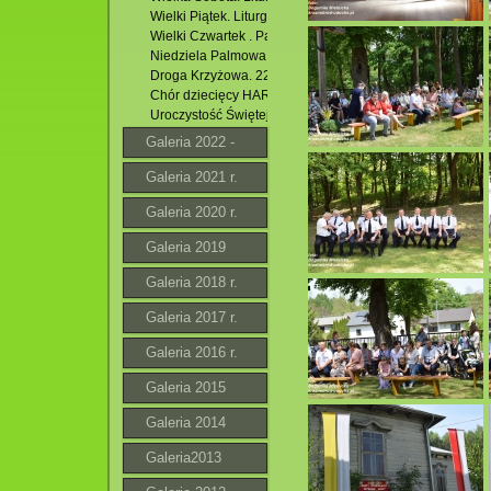
Wielki Piątek. Liturgia Wielkiego Piątku. 29.03.2024 r.
Wielki Czwartek . Pamiątka Ostatniej Wieczerzy. 28.03.20
Niedziela Palmowa. 24.03.2024 r.
Droga Krzyżowa. 22.03.2024 r.
Chór dziecięcy HARMONIA z Łukowej w kościele pw. Zesł
Uroczystość Świętej Bożej Rodzicielki Maryi. 01.01.2024 r
Galeria 2022 -
2023 r.
Galeria 2021 r.
Galeria 2020 r.
Galeria 2019
Galeria 2018 r.
Galeria 2017 r.
Galeria 2016 r.
Galeria 2015
Galeria 2014
Galeria2013