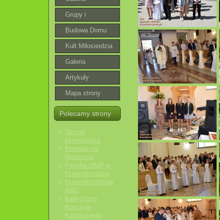
Grupy i
wspólnoty
Budowa Domu
Parafialnego
Kult Miłosierdzia
Bożego
Galeria
roztoczańska
Artykuły
Mapa strony
Polecamy strony
Strona
Diecezjalna
Pogoda na
Roztoczu
Parafia NMP w
Krasnobrodzie
Krasnobrodzkie
ABC
Katechizm
Kościoła
Katolickiego