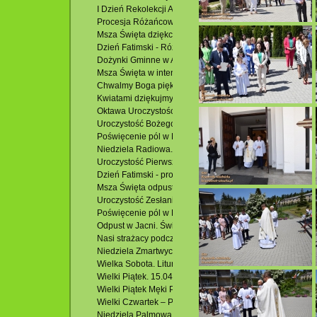
I Dzień Rekolekcji Adwentowych 2022. 08.12.2022 r.
Procesja Różańcowa w Potoczku. 23.10.2022 r.
Msza Święta dziękczynna z racji 100. urodzin Heleny H. 
Dzień Fatimski - Różaniec. 13.10.2022 r.
Dożynki Gminne w Adamowie. 28.09.2022 r.
Msza Święta w intencji Róż Różańcowych. 07.10.2023 r.
Chwalmy Boga pięknem kwiatów. 10.07.2022 r.
Kwiatami dziękujmy Panu za Nasz Kościół. 29.06.2022 r.
Oktawa Uroczystości Najświętszego Ciała i Krwi Chrystus
Uroczystość Bożego Ciała. Rocznica I Komunii Świętej. 1
Poświęcenie pól w Hutkach. 29.05.2022 r.
Niedziela Radiowa. I Niedziela Wielkiego Postu. 06.03.20
Uroczystość Pierwszej Komunii Świętej. 22.05.2022 r.
Dzień Fatimski - procesja wokół kościoła. 13.05.2022 r.
Msza Święta odpustowa w Potoczku. 08.05.2022 r.
Uroczystość Zesłania Ducha Świętego. Odpust. 05.06.202
Poświęcenie pól w Podzamku i Msza Święta. 01.05.2022 
Odpust w Jacni. Święto Miłosierdzia Bożego. 24.04.2022r
Nasi strażacy podczas Triduum Paschalnego.
Niedziela Zmartwychwstania. Rezurekcja. 17.04.2022 r.
Wielka Sobota. Liturgia Wieczerzy Paschalnej. 16.04.2022
Wielki Piątek. 15.04.2022 r.
Wielki Piątek Męki Pańskiej. 15.04.2022 r.
Wielki Czwartek – Pamiątka Ostatniej Wieczerzy. Uroczys
Niedziela Palmowa. 10.04.2022 r.