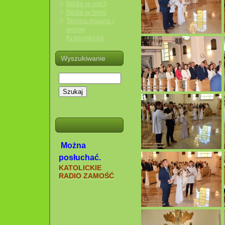
Biblia w mp3
Biblia w html
Strona miasta i
gminy
Krasnobród
Wyszukiwanie
Szukaj
Można
posłuchać.
KATOLICKIE
RADIO ZAMOŚĆ