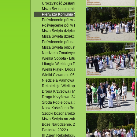
Uroczystość Zesłania Ducha Świętego - odpust. 28.05.202
Msza Św. na cmentarzu parafialnym w Krasnobrodzie pr
Pierwsza Komunia Święta. 21.05.2023 r.
Poświęcenie pól w Jacni. 13.05.2023 r.
Poświęcenie pól w Hutkach i Msza Święta.
Msza Święta dziękczynna z okazji imienin i 55 rocznicy u
Msza Święta dziękczynna dla Członków i Rodzin Kół Żywe
Poświęcenie pól na osiedlu Podzamek i Msza Święta. 01.
Msza Święta odpustowa w Kościele pw. Miłosierdzia Boże
Niedziela Zmartwychwstania – Rezurekcja. 09.04.2023 r.
Wielka Sobota - Liturgia Wigilii Paschalnej. 08.06.2023 r.
Liturgia Wielkiego Piątku. 07.04.2023 r.
Wielki Piątek. Droga Krzyżowa. 07.04.2023 r.
Wielki Czwartek. 06.04.2023 r.
Niedziela Palmowa. 02.04.2023 r.
Rekolekcje Wielkopostne. 30.03 - 01.04.2023 r.
Droga Krzyżowa i Msza Święta. 03.03.2023 r.
Droga Krzyżowa. 24.02.2023 r.
Środa Popielcowa. 22.02.2023 r.
Nasz Kościół na Boże Narodzenie 2022 r.
Szopki bożonarodzeniowe w Kościołach filialnych w Jacni
Msza Święta na zakończenie roku oraz nabożeństwo dzię
Boże Narodzenie. 25.12.2022 r.
Pasterka 2022 r.
III Dzień Rekolekcji Adwentowych 2022. 10.12.2022 r.