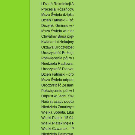
I Dzień Rekolekcji Adwentowych 2022. 08.12.2022 r.
Procesja Różańcowa w Potoczku. 23.10.2022 r.
Msza Święta dziękczynna z racji 100. urodzin Heleny H. 
Dzień Fatimski - Różaniec. 13.10.2022 r.
Dożynki Gminne w Adamowie. 28.09.2022 r.
Msza Święta w intencji Róż Różańcowych. 07.10.2023 r.
Chwalmy Boga pięknem kwiatów. 10.07.2022 r.
Kwiatami dziękujmy Panu za Nasz Kościół. 29.06.2022 r.
Oktawa Uroczystości Najświętszego Ciała i Krwi Chrystus
Uroczystość Bożego Ciała. Rocznica I Komunii Świętej. 1
Poświęcenie pól w Hutkach. 29.05.2022 r.
Niedziela Radiowa. I Niedziela Wielkiego Postu. 06.03.20
Uroczystość Pierwszej Komunii Świętej. 22.05.2022 r.
Dzień Fatimski - procesja wokół kościoła. 13.05.2022 r.
Msza Święta odpustowa w Potoczku. 08.05.2022 r.
Uroczystość Zesłania Ducha Świętego. Odpust. 05.06.202
Poświęcenie pól w Podzamku i Msza Święta. 01.05.2022 
Odpust w Jacni. Święto Miłosierdzia Bożego. 24.04.2022r
Nasi strażacy podczas Triduum Paschalnego.
Niedziela Zmartwychwstania. Rezurekcja. 17.04.2022 r.
Wielka Sobota. Liturgia Wieczerzy Paschalnej. 16.04.2022
Wielki Piątek. 15.04.2022 r.
Wielki Piątek Męki Pańskiej. 15.04.2022 r.
Wielki Czwartek – Pamiątka Ostatniej Wieczerzy. Uroczys
Niedziela Palmowa. 10.04.2022 r.