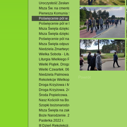
Uroczystość Zesłania Ducha Świętego - odpust. 28.05.202
Msza Św. na cmentarzu parafialnym w Krasnobrodzie pr
Pierwsza Komunia Święta. 21.05.2023 r.
Poświęcenie pól w Jacni. 13.05.2023 r.
Poświęcenie pól w Hutkach i Msza Święta.
Msza Święta dziękczynna z okazji imienin i 55 rocznicy u
Msza Święta dziękczynna dla Członków i Rodzin Kół Żywe
Poświęcenie pól na osiedlu Podzamek i Msza Święta. 01.
Msza Święta odpustowa w Kościele pw. Miłosierdzia Boże
Niedziela Zmartwychwstania – Rezurekcja. 09.04.2023 r.
Wielka Sobota - Liturgia Wigilii Paschalnej. 08.06.2023 r.
Liturgia Wielkiego Piątku. 07.04.2023 r.
Wielki Piątek. Droga Krzyżowa. 07.04.2023 r.
Wielki Czwartek. 06.04.2023 r.
Niedziela Palmowa. 02.04.2023 r.
Powrót
Rekolekcje Wielkopostne. 30.03 - 01.04.2023 r.
Droga Krzyżowa i Msza Święta. 03.03.2023 r.
Droga Krzyżowa. 24.02.2023 r.
Środa Popielcowa. 22.02.2023 r.
Nasz Kościół na Boże Narodzenie 2022 r.
Szopki bożonarodzeniowe w Kościołach filialnych w Jacni
Msza Święta na zakończenie roku oraz nabożeństwo dzię
Boże Narodzenie. 25.12.2022 r.
Pasterka 2022 r.
III Dzień Rekolekcji Adwentowych 2022. 10.12.2022 r.