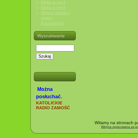
Biblia w mp3
Biblia w html
Strona miasta i
gminy
Krasnobród
Wyszukiwanie
Szukaj
Można
posłuchać.
KATOLICKIE
RADIO ZAMOŚĆ
Witamy na stronach pa
Witryna opracowana za po