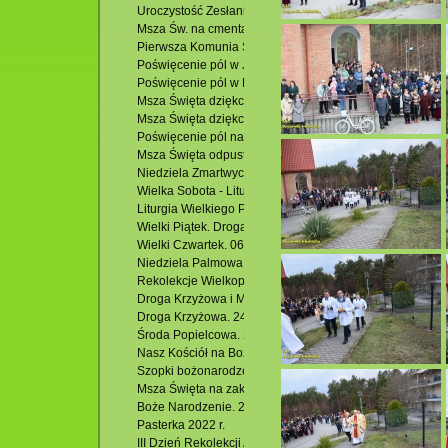
Uroczystość Zesłania Ducha Świętego - odpust. 28.05.202
Msza Św. na cmentarzu parafialnym w Krasnobrodzie pr
Pierwsza Komunia Święta. 21.05.2023 r.
Poświęcenie pól w Jacni. 13.05.2023 r.
Poświęcenie pól w Hutkach i Msza Święta.
Msza Święta dziękczynna z okazji imienin i 55 rocznicy u
Msza Święta dziękczynna dla Członków i Rodzin Kół Żywe
Poświęcenie pól na osiedlu Podzamek i Msza Święta. 01.
Msza Święta odpustowa w Kościele pw. Miłosierdzia Boże
Niedziela Zmartwychwstania – Rezurekcja. 09.04.2023 r.
Wielka Sobota - Liturgia Wigilii Paschalnej. 08.06.2023 r.
Liturgia Wielkiego Piątku. 07.04.2023 r.
Wielki Piątek. Droga Krzyżowa. 07.04.2023 r.
Wielki Czwartek. 06.04.2023 r.
Niedziela Palmowa. 02.04.2023 r.
Rekolekcje Wielkopostne. 30.03 - 01.04.2023 r.
Droga Krzyżowa i Msza Święta. 03.03.2023 r.
Droga Krzyżowa. 24.02.2023 r.
Środa Popielcowa. 22.02.2023 r.
Nasz Kościół na Boże Narodzenie 2022 r.
Szopki bożonarodzeniowe w Kościołach filialnych w Jacni
Msza Święta na zakończenie roku oraz nabożeństwo dzię
Boże Narodzenie. 25.12.2022 r.
Pasterka 2022 r.
III Dzień Rekolekcji Adwentowych 2022. 10.12.2022 r.