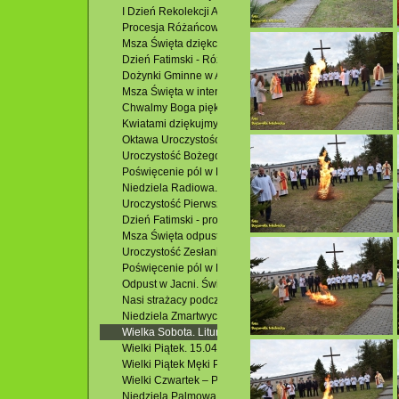
I Dzień Rekolekcji Adwentowych 2022. 08.12.2022 r.
Procesja Różańcowa w Potoczku. 23.10.2022 r.
Msza Święta dziękczynna z racji 100. urodzin Heleny H. 
Dzień Fatimski - Różaniec. 13.10.2022 r.
Dożynki Gminne w Adamowie. 28.09.2022 r.
Msza Święta w intencji Róż Różańcowych. 07.10.2023 r.
Chwalmy Boga pięknem kwiatów. 10.07.2022 r.
Kwiatami dziękujmy Panu za Nasz Kościół. 29.06.2022 r.
Oktawa Uroczystości Najświętszego Ciała i Krwi Chrystus
Uroczystość Bożego Ciała. Rocznica I Komunii Świętej. 1
Poświęcenie pól w Hutkach. 29.05.2022 r.
Niedziela Radiowa. I Niedziela Wielkiego Postu. 06.03.20
Uroczystość Pierwszej Komunii Świętej. 22.05.2022 r.
Dzień Fatimski - procesja wokół kościoła. 13.05.2022 r.
Msza Święta odpustowa w Potoczku. 08.05.2022 r.
Uroczystość Zesłania Ducha Świętego. Odpust. 05.06.202
Poświęcenie pól w Podzamku i Msza Święta. 01.05.2022 
Odpust w Jacni. Święto Miłosierdzia Bożego. 24.04.2022r
Nasi strażacy podczas Triduum Paschalnego.
Niedziela Zmartwychwstania. Rezurekcja. 17.04.2022 r.
Wielka Sobota. Liturgia Wieczerzy Paschalnej. 16.04.2022
Wielki Piątek. 15.04.2022 r.
Wielki Piątek Męki Pańskiej. 15.04.2022 r.
Wielki Czwartek – Pamiątka Ostatniej Wieczerzy. Uroczys
Niedziela Palmowa. 10.04.2022 r.