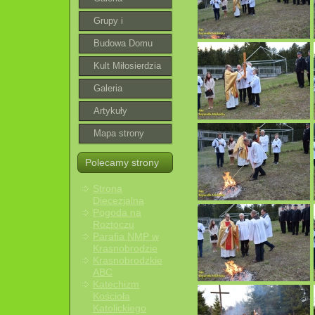
Grupy i
wspólnoty
Budowa Domu
Parafialnego
Kult Miłosierdzia
Bożego
Galeria
roztoczańska
Artykuły
Mapa strony
Polecamy strony
Strona
Diecezjalna
Pogoda na
Roztoczu
Parafia NMP w
Krasnobrodzie
Krasnobrodzkie
ABC
Katechizm
Kościoła
Katolickiego