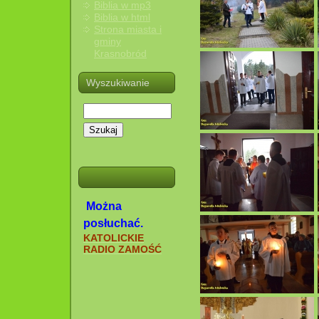
Biblia w mp3
Biblia w html
Strona miasta i
gminy
Krasnobród
Wyszukiwanie
Szukaj
Można
posłuchać.
KATOLICKIE
RADIO ZAMOŚĆ