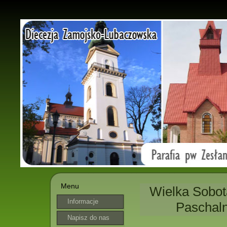
Menu
Wielka Sobot
Informacje
Paschaln
parafialne
Napisz do nas