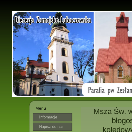
Menu
Msza Św. w 
Informacje
błogo
parafialne
Napisz do nas
kolędowy