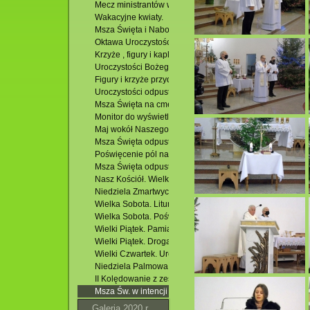
Mecz ministrantów w Jacni.
Wakacyjne kwiaty.
Msza Święta i Nabożeństwo Fatimskie. 13.06.2021 r.
Oktawa Uroczystości Najświętszego Ciała i Krwi Chrystu
Krzyże , figury i kapliczki na osiedlu Podzamek.
Uroczystości Bożego Ciała. 03.06.2021 r.
Figury i krzyże przydrożne w Jacni. Majówka. 31.05.2021 
Uroczystości odpustowe i I Komunia Święta w kościele p.
Msza Święta na cmentarzu parafialnym w Krasnobrodzie 
Monitor do wyświetlania tekstów i obrazów w kościele pa
Maj wokół Naszego Kościoła. 21.05.2021 r.
Msza Święta odpustowa w Potoczku. 09.05.2021 r.
Poświęcenie pól na osiedlu Podzamek. 03.05.2021 r.
Msza Święta odpustowa w Kościele p.w. Miłosierdzia Boże
Nasz Kościół. Wielkanoc 2021 r.
Niedziela Zmartwychwstania. 04.04.2021 r.
Wielka Sobota. Liturgia Wigilii Paschalnej. 03.04.2021 r.
Wielka Sobota. Poświęcenie pokarmów.
Wielki Piątek. Pamiątka śmierci Chrystusa. 02.04.2021 r.
Wielki Piątek. Droga Krzyżowa. 02.04.2021 r.
Wielki Czwartek. Uroczysta Msza Święta. 01.04.2021 r.
Niedziela Palmowa. Msza Święta. 28.03.2021 r.
II Kolędowanie z zespołem Krasnobrodzki Gospel w Kości
Msza Św. w intencji Parafian z błogosławieństwem kolęd
Galeria 2020 r.