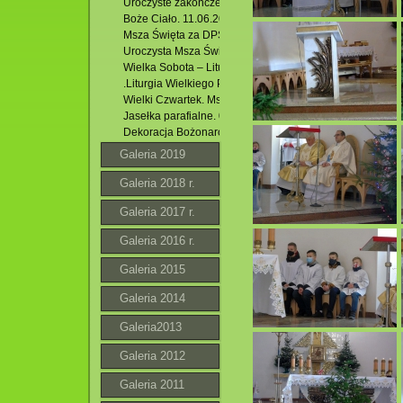
Uroczyste zakończenie Oktawy Bożego Ciała. 18.06.2020
Boże Ciało. 11.06.2020 r.
Msza Święta za DPS w Krasnobrodzie. 11.05.2020 r.
Uroczysta Msza Święta Niedzieli Zmartwychwstania Pańsk
Wielka Sobota – Liturgia Wigilii Paschalnej. 11.04.2020 r.
.Liturgia Wielkiego Piątku. 10.04.2020 r.
Wielki Czwartek. Msza Św. Wieczerzy Pańskiej. 09.04.202
Jasełka parafialne. 06. 01. 2020 r.
Dekoracja Bożonarodzeniowa Naszego Kościoła.2019.
Galeria 2019
Galeria 2018 r.
Galeria 2017 r.
Galeria 2016 r.
Galeria 2015
Galeria 2014
Galeria2013
Galeria 2012
Galeria 2011