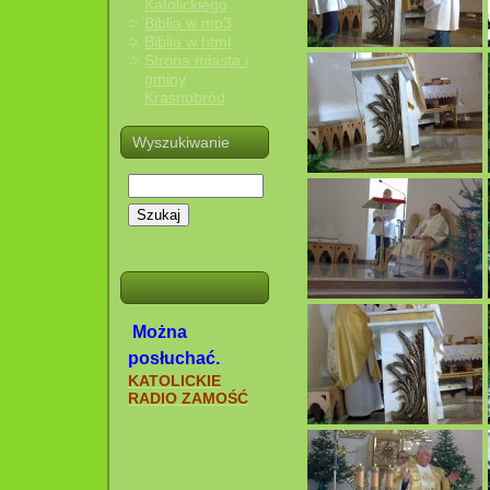
Katolickiego
Biblia w mp3
Biblia w html
Strona miasta i
gminy
Krasnobród
Wyszukiwanie
Szukaj
Można
posłuchać.
KATOLICKIE
RADIO ZAMOŚĆ