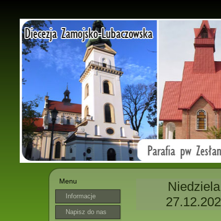
Menu
Niedziela
Informacje
27.12.202
parafialne
Napisz do nas