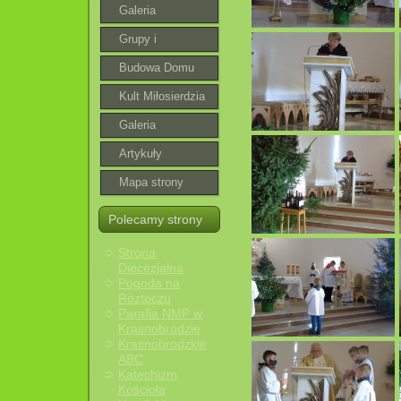
Galeria
Grupy i
wspólnoty
Budowa Domu
Parafialnego
Kult Miłosierdzia
Bożego
Galeria
roztoczańska
Artykuły
Mapa strony
Polecamy strony
Strona
Diecezjalna
Pogoda na
Roztoczu
Parafia NMP w
Krasnobrodzie
Krasnobrodzkie
ABC
Katechizm
Kościoła