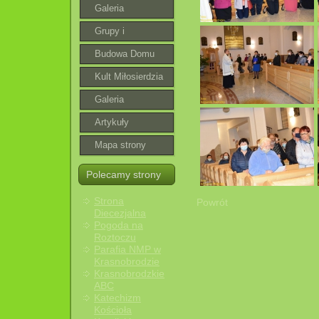
Galeria
Grupy i
wspólnoty
Budowa Domu
Parafialnego
Kult Miłosierdzia
Bożego
Galeria
roztoczańska
Artykuły
Mapa strony
Polecamy strony
Strona
Powrót
Diecezjalna
Pogoda na
Roztoczu
Parafia NMP w
Krasnobrodzie
Krasnobrodzkie
ABC
Katechizm
Kościoła