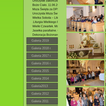
Uroczyste zakończenie Oktawy Bożego Ciała. 18.06.2020
Boże Ciało. 11.06.2020 r.
Msza Święta za DPS w Krasnobrodzie. 11.05.2020 r.
Uroczysta Msza Święta Niedzieli Zmartwychwstania Pańsk
Wielka Sobota – Liturgia Wigilii Paschalnej. 11.04.2020 r.
.Liturgia Wielkiego Piątku. 10.04.2020 r.
Wielki Czwartek. Msza Św. Wieczerzy Pańskiej. 09.04.202
Jasełka parafialne. 06. 01. 2020 r.
Dekoracja Bożonarodzeniowa Naszego Kościoła.2019.
Galeria 2019
Galeria 2018 r.
Galeria 2017 r.
Galeria 2016 r.
Galeria 2015
Galeria 2014
Galeria2013
Galeria 2012
Galeria 2011