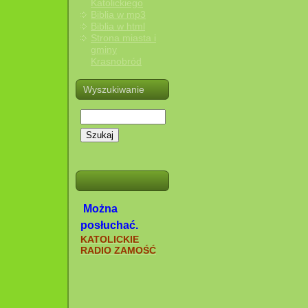
Katolickiego
Biblia w mp3
Biblia w html
Strona miasta i
gminy
Krasnobród
Wyszukiwanie
Szukaj
Można
posłuchać.
KATOLICKIE
RADIO ZAMOŚĆ