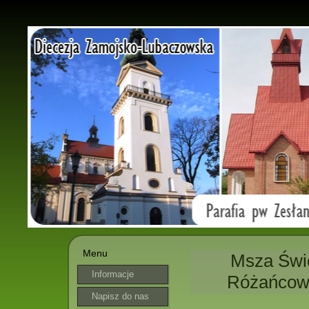
Menu
Msza Świę
Informacje
Różańcowy
parafialne
Napisz do nas