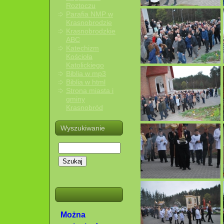
Roztoczu
Parafia NMP w
Krasnobrodzie
Krasnobrodzkie
ABC
Katechizm
Kościoła
Katolickiego
Biblia w mp3
Biblia w html
Strona miasta i
gminy
Krasnobród
Wyszukiwanie
Szukaj
Można