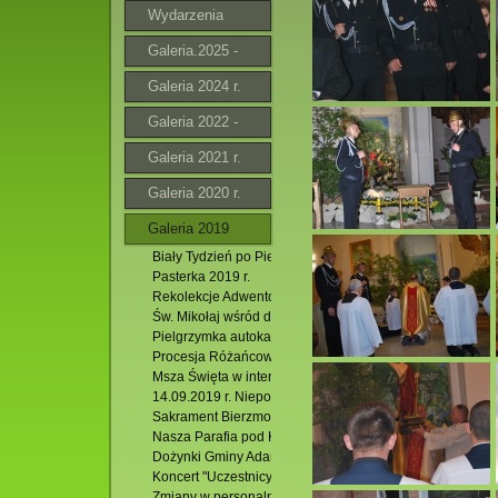
Wydarzenia
Galeria.2025 -
2026
Galeria 2024 r.
Galeria 2022 -
2023 r.
Galeria 2021 r.
Galeria 2020 r.
Galeria 2019
Biały Tydzień po Pierwszej Komunii Świętej.
Pasterka 2019 r.
Rekolekcje Adwentowe. 13-15.12.2019 r.
Św. Mikołaj wśród dzieci. 08.12.2019 r.
Pielgrzymka autokarowa do Częstochowy. 11 -12.11.2019 
Procesja Różańcowa w Kolonii Adamów. 13.10.2019 r.
Msza Święta w intencji Róż Różańcowych. 07.10.2019 r.
14.09.2019 r. Niepokalanów
Sakrament Bierzmowania. 18.09.2019 r.
Nasza Parafia pod Krzyżem. 14.09.2019 r.
Dożynki Gminy Adamów w Jacni .01.09.2019 r.
Koncert "Uczestnicy Warsztatów Muzycznych i ich Mistrzo
Zmiany w personalne w Naszej Parafii.