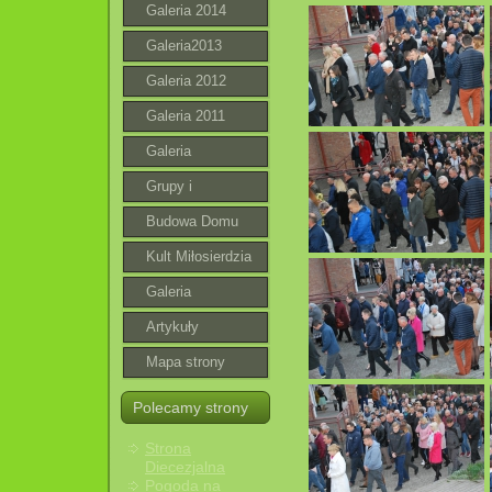
Galeria 2014
Galeria2013
Galeria 2012
Galeria 2011
Galeria
Grupy i
wspólnoty
Budowa Domu
Parafialnego
Kult Miłosierdzia
Bożego
Galeria
roztoczańska
Artykuły
Mapa strony
Polecamy strony
Strona
Diecezjalna
Pogoda na