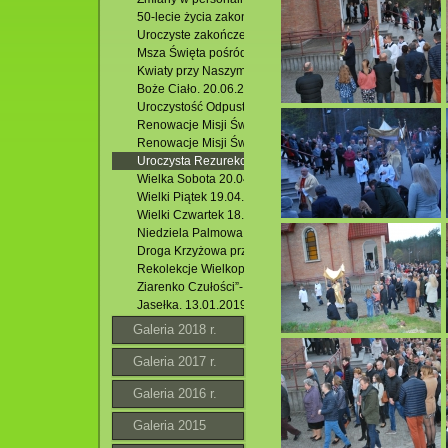
50-lecie życia zakonnego Siostry Czesławy.
Uroczyste zakończenie Oktawy Bożego Ciała. 27.06.2019
Msza Święta pośród stawów. 24.06.2019 r
Kwiaty przy Naszym Kościele. 23.06.2019 r.
Boże Ciało. 20.06.2019 r.
Uroczystość Odpustowa. 09 .06.2019 r. Duch Prawdy, Duc
Renowacje Misji Św. 08.06.2019 r. Przebaczenie drogą 
Renowacje Misji Św. 07.06.2019 r.Chrzest bramą do życ
Uroczysta Rezurekcja 21.04.2019 r.
Wielka Sobota 20.04.2019 r.
Wielki Piątek 19.04.2019 r.
Wielki Czwartek 18.04.2019 r.
Niedziela Palmowa 14.04.2019 r.
Droga Krzyżowa przez Podzamek 12.04.2019 r.
Rekolekcje Wielkopostne 2019 r. i Droga Krzyżowa.
Ziarenko Czułości”- jasełka dzieci z Majdanu Wielkiego. 
Jasełka. 13.01.2019 r.
Galeria 2018 r.
Galeria 2017 r.
Galeria 2016 r.
Galeria 2015