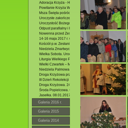
Adoracja Krzyża - Hutki
Powitanie Krzyża Wielkopiątkowego Jana Pawła II i Msza
Msza Święta pośród stawów. 24.06.2017 r.
Uroczyste zakończenie Oktawy Bożego Ciała. 22.06.2017
Uroczystość Bożego Ciała. 15.062017 r.
Odpust parafialny i bierzmowanie młodzieży.04.06.2017 r
Nowenna przed Zesłaniem Ducha Św. i modlitwa uwielbie
14-16 maja 2017 r. wycieczka młodzieży przygotowującej
Kościół p.w. Zesłania Ducha Św. w Krasnobrodzie.Triduu
Niedziela Zmartwychwstania . 16.04.2017 r. Rezurekcja.
Wielka Sobota. Uroczysta Liturgia Wigilii Paschalnej.15.0
Liturgia Wielkiego Piątku.2017 r.
Wielki Czwartek – Msza Św. Wieczerzy Pańskiej .13.04.20
Niedziela Palmowa. 09.04.2017 r.
Droga Krzyżowa przez osiedle Podzamek. 07.04.2017 r.
III Dzień Rekolekcji Wielkopostnych Zakończenie. 26.03.2
Droga Krzyżowa. 24.03.2017 r.
Środa Popielcowa. 01.03.2017 r.
Jasełka. 08.01.2017 r.
Galeria 2016 r.
Galeria 2015
Galeria 2014