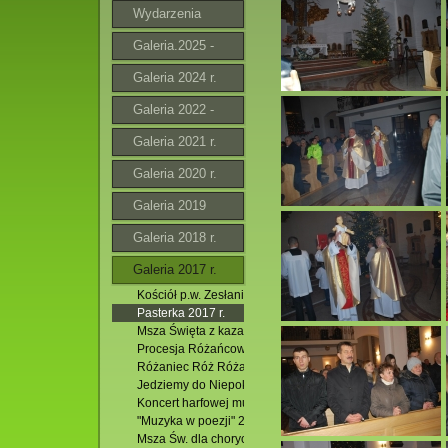
Wydarzenia
Galeria.2025 -
2026
Galeria 2024 r.
Galeria 2022 -
2023 r.
Galeria 2021 r.
Galeria 2020 r.
Galeria 2019
Galeria 2018 r.
Galeria 2017 r.
Kościół p.w. Zesłania Ducha Św. na Boże Narodzenie 201
Pasterka 2017 r.
Msza Święta z kazaniem rekolekcyjnym. 17.12.2017 r/
Procesja Różańcowa w Jacni. 08.10.2017 r.
Różaniec Róż Różańcowych i Msza Święta. 07.10.2017 r
Jedziemy do Niepokalanowa!
Koncert harfowej muzyki solowej i kameralnej. 23.08.207 
"Muzyka w poezji" 22.08.2017 r.
Msza Św. dla chorych. Pożegnanie Krzyża Wielkopiątkow