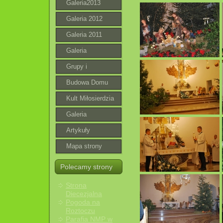
Galeria2013
Galeria 2012
Galeria 2011
Galeria
Grupy i
wspólnoty
Budowa Domu
Parafialnego
Kult Miłosierdzia
Bożego
Galeria
roztoczańska
Artykuły
Mapa strony
Polecamy strony
Strona
Diecezjalna
Pogoda na
Roztoczu
Parafia NMP w