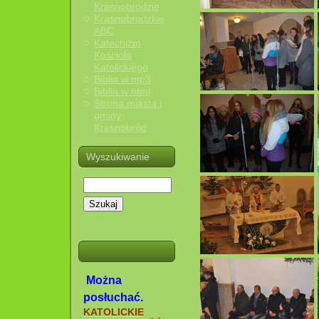
Krasnobrodzie
Krasnobrodzkie
ABC
Katechizm
Kościoła
Katolickiego
Biblia w mp3
Biblia w html
Strona miasta i
gminy
Krasnobród
Wyszukiwanie
Szukaj
Można
posłuchać.
KATOLICKIE