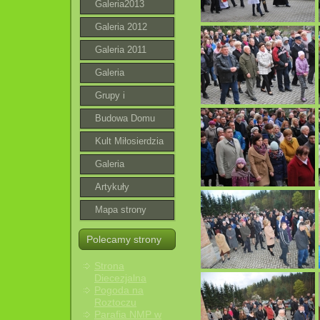
Galeria2013
Galeria 2012
Galeria 2011
Galeria
Grupy i
wspólnoty
Budowa Domu
Parafialnego
Kult Miłosierdzia
Bożego
Galeria
roztoczańska
Artykuły
Mapa strony
Polecamy strony
Strona
Diecezjalna
Pogoda na
Roztoczu
Parafia NMP w