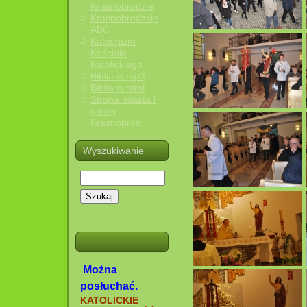
Krasnobrodzie
Krasnobrodzkie
ABC
Katechizm
Kościoła
Katolickiego
Biblia w mp3
Biblia w html
Strona miasta i
gminy
Krasnobród
Wyszukiwanie
Szukaj
Można
posłuchać.
KATOLICKIE