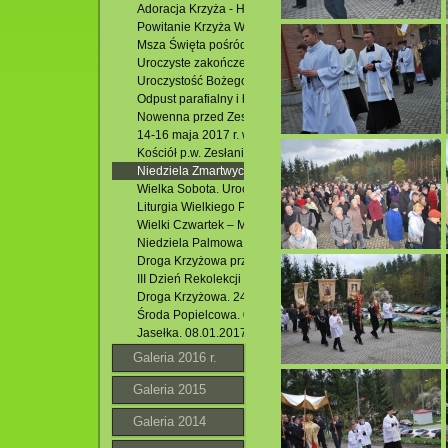
Adoracja Krzyża - Hutki
Powitanie Krzyża Wielkopiątkowego Jana Pawła II i Msza
Msza Święta pośród stawów. 24.06.2017 r.
Uroczyste zakończenie Oktawy Bożego Ciała. 22.06.2017
Uroczystość Bożego Ciała. 15.062017 r.
Odpust parafialny i bierzmowanie młodzieży.04.06.2017 r
Nowenna przed Zesłaniem Ducha Św. i modlitwa uwielbie
14-16 maja 2017 r. wycieczka młodzieży przygotowującej
Kościół p.w. Zesłania Ducha Św. w Krasnobrodzie.Triduu
Niedziela Zmartwychwstania . 16.04.2017 r. Rezurekcja.
Wielka Sobota. Uroczysta Liturgia Wigilii Paschalnej.15.0
Liturgia Wielkiego Piątku.2017 r.
Wielki Czwartek – Msza Św. Wieczerzy Pańskiej .13.04.20
Niedziela Palmowa. 09.04.2017 r.
Droga Krzyżowa przez osiedle Podzamek. 07.04.2017 r.
III Dzień Rekolekcji Wielkopostnych Zakończenie. 26.03.2
Droga Krzyżowa. 24.03.2017 r.
Środa Popielcowa. 01.03.2017 r.
Jasełka. 08.01.2017 r.
Galeria 2016 r.
Galeria 2015
Galeria 2014