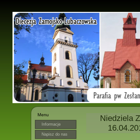
Menu
Niedziela 
Informacje
16.04.20
parafialne
Napisz do nas