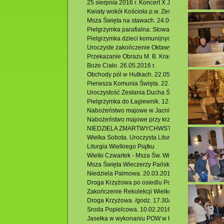
25 sierpnia 2016 r. Koncert X Jubileuszowego Fes
Kwiaty wokół Kościoła p.w. Zesłania Ducha Św. w K
Msza Święta na stawach. 24.06.2016 r.
Pielgrzymka parafialna: Słowacja -Zakopane- Łagi
Pielgrzymka dzieci komunijnych , rocznicowych i ic
Uroczyste zakończenie Oktawy Bożego Ciała. 02.0
Przekazanie Obrazu M. B. Krasnobrodzkiej z Hutek
Boże Ciało. 26.05.2016 r.
Obchody pól w Hutkach. 22.05.2016 r.
Pierwsza Komunia Święta. 22.05.2106 r.
Uroczystość Zesłania Ducha Świętego – odpust pa
Pielgrzymka do Łagiewnik. 12.05.2016 r.
Nabożeństwo majowe w Jacni.
Nabożeństwo majowe przy krzyżu w Hutkach.
NIEDZIELA ZMARTWYCHWSTANIA Rezurekcja
Wielka Sobota. Uroczysta Liturgia Wigilii Paschaln
Liturgia Wielkiego Piątku
Wielki Czwartek - Msza Św. Wieczerzy Pańskiej
Msza Święta Wieczerzy Pańskiej
Niedziela Palmowa. 20.03.2016 r.
Droga Krzyżowa po osiedlu Podzamek. 18.03.2016
Zakończenie Rekolekcji Wielkopostnych. /godz.11.
Droga Krzyżowa. /godz. 17.30/
Sroda Popielcowa. 10.02.2016 r.
Jasełka w wykonaniu POW w Krasnobrodzie.