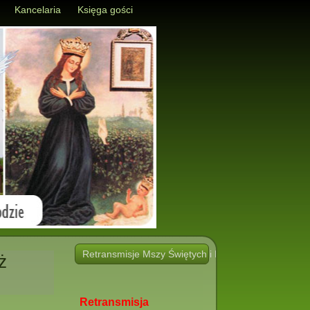
Kancelaria
Księga gości
Retransmisje Mszy Świętych i Nabożeństw i innych 
ż
Retransmisja