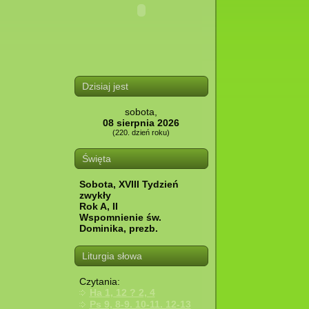
Dzisiaj jest
sobota,
08 sierpnia 2026
(220. dzień roku)
Święta
Sobota, XVIII Tydzień
zwykły
Rok A, II
Wspomnienie św.
Dominika, prezb.
Liturgia słowa
Czytania:
Ha 1, 12 ? 2, 4
Ps 9, 8-9. 10-11. 12-13