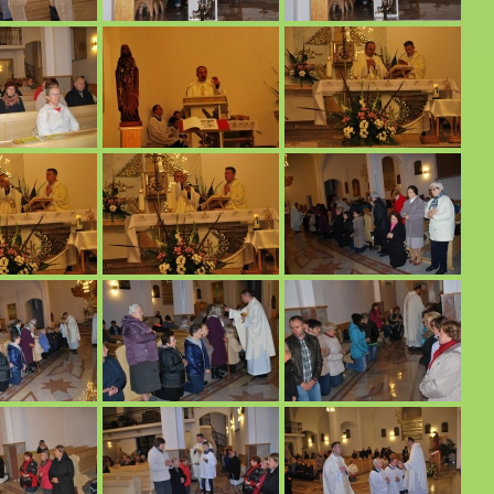
tiwalu Muzyki Organowej i Kameralnej
rasnobrodzie. 20 .07.2016 r.
ewniki.16-18.06.2016 r.
h bliskich do Kalwarii Pacławskiej i Przemyśla. 04.06.2016 r.
6.2016 r.
 do Grabnika. 26.05.2016 r.
rafiny
ej
 r.
00/