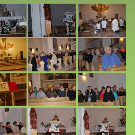
2016 r.
 r.
owych.
alnej