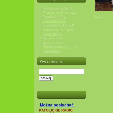
Strona Diecezjalna
Pogoda na Roztoczu
Parafia NMP w
Powrót
Krasnobrodzie
Krasnobrodzkie ABC
Katechizm Kościoła
Katolickiego
Biblia w mp3
Biblia w html
Strona miasta i gminy
Krasnobród
Wyszukiwanie
Szukaj
Można posłuchać.
KATOLICKIE RADIO