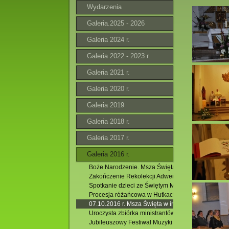
Wydarzenia
Galeria.2025 - 2026
Galeria 2024 r.
Galeria 2022 - 2023 r.
Galeria 2021 r.
Galeria 2020 r.
Galeria 2019
Galeria 2018 r.
Galeria 2017 r.
Galeria 2016 r.
Boże Narodzenie. Msza Święta godz.11.00
Zakończenie Rekolekcji Adwentowych 2016. 11.12.
Spotkanie dzieci ze Świętym Mikołajem.04.12.2016
Procesja różańcowa w Hutkach. 09.10.2016 r.
07.10.2016 r. Msza Święta w intencji Róż Różańc
Uroczysta zbiórka ministrantów. 27.09.2016 r.
Jubileuszowy Festiwal Muzyki Organowej i Kamer