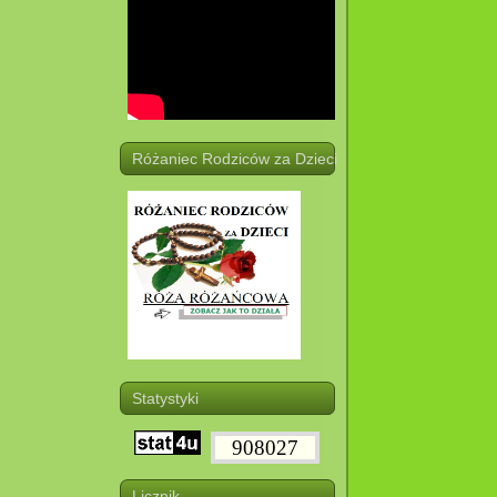
Różaniec Rodziców za Dzieci
Statystyki
908027
Licznik