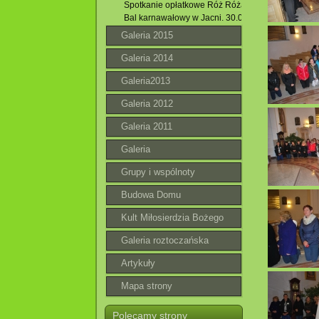
Spotkanie opłatkowe Róż Różańcowych . 02.01.20
Bal karnawałowy w Jacni. 30.01.2016 r.
Galeria 2015
Galeria 2014
Galeria2013
Galeria 2012
Galeria 2011
Galeria
Grupy i wspólnoty
Budowa Domu
Parafialnego
Kult Miłosierdzia Bożego
Galeria roztoczańska
Artykuły
Mapa strony
Polecamy strony