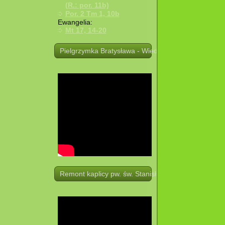
(R.: por. 11b)
Por. 2 Tm 1, 10b
Ewangelia:
Mt 17, 14-20
Pielgrzymka Bratysława - Wiedeń. 19 -21.08.2025 r.
Remont kaplicy pw. św. Stanisława w Potoczku