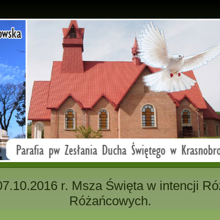
07.10.2016 r. Msza Święta w intencji Ró
Różańcowych.