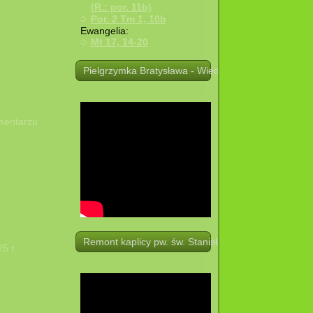
(R.: por. 11b)
Por. 2 Tm 1, 10b
Ewangelia:
Mt 17, 14-20
Pielgrzymka Bratysława - Wiedeń. 19 -21.08.2025 r.
mentarzu
Remont kaplicy pw. św. Stanisława w Potoczku
5 r.