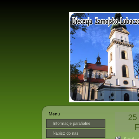
Menu
25
Informacje parafialne
F
Napisz do nas
Kwiaty 