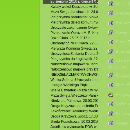
25 sierpnia 2016 r. Koncert X Jubileuszowego Fes
Wielki 
Kwiaty wokół Kościoła p.w. Zesłania Ducha Św. w K
Msza Święta na stawach. 24.06.2016 r.
Niedzie
Pielgrzymka parafialna: Słowacja -Zakopane- Łagi
Pielgrzymka dzieci komunijnych , rocznicowych i ic
Droga K
Uroczyste zakończenie Oktawy Bożego Ciała. 02.0
Nowenna
Przekazanie Obrazu M. B. Krasnobrodzkiej z Hutek
Boże Ciało. 26.05.2016 r.
Środa P
Obchody pól w Hutkach. 22.05.2016 r.
Pierwsza Komunia Święta. 22.05.2106 r.
Fotorel
Uroczystość Zesłania Ducha Świętego – odpust pa
Pielgrzymka do Łagiewnik. 12.05.2016 r.
Kasia P
Nabożeństwo majowe w Jacni.
26.10.2025 
Nabożeństwo majowe przy krzyżu w Hutkach.
NIEDZIELA ZMARTWYCHWSTANIA Rezurekcja
Wyjazd 
Wielka Sobota. Uroczysta Liturgia Wigilii Paschaln
Msza Św
Liturgia Wielkiego Piątku
Wielki Czwartek - Msza Św. Wieczerzy Pańskiej
Pielgrz
Msza Święta Wieczerzy Pańskiej
Niedziela Palmowa. 20.03.2016 r.
Różanie
Droga Krzyżowa po osiedlu Podzamek. 18.03.2016
Zakończenie Rekolekcji Wielkopostnych. /godz.11.
Pielgrz
Droga Krzyżowa. /godz. 17.30/
Sroda Popielcowa. 10.02.2016 r.
Recital
Jasełka w wykonaniu POW w Krasnobrodzie.