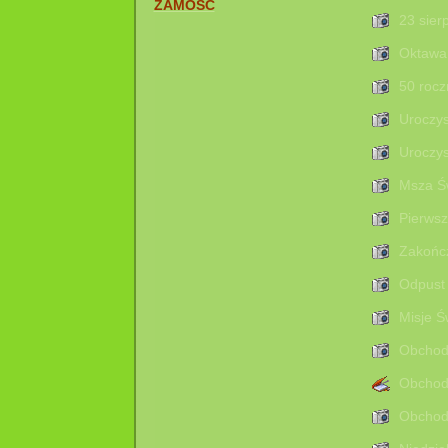
ZAMOŚĆ
23 sier
Oktawa 
50 rocz
Uroczys
Uroczys
Msza Św
Pierwsz
Zakończ
Odpust 
Misje Ś
Obchody
Obchody
Obchody