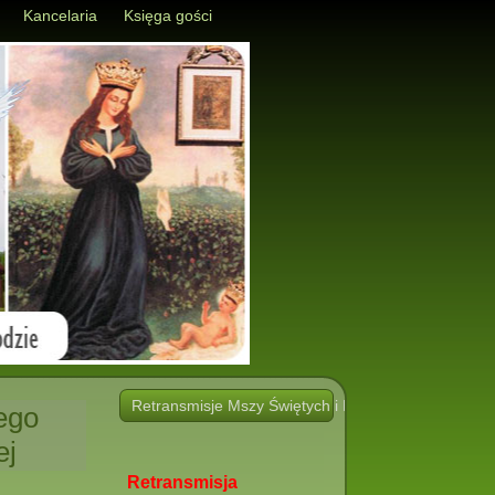
Kancelaria
Księga gości
Retransmisje Mszy Świętych i Nabożeństw i innych 
ego
ej
Retransmisja