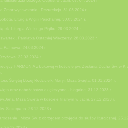
la Miłosierdzia Bożego. Odpust w Jacni. 07. 04. 2024 r.
la Zmartwychwstania . Rezurekcja. 31.03.2024 r.
obota. Liturgia Wigilii Paschalnej. 30.03.2024 r.
iątek. Liturgia Wielkiego Piątku. 29.03.2024 r.
Czwartek . Pamiątka Ostatniej Wieczerzy. 28.03.2023 r.
la Palmowa. 24.03.2024 r.
rzyżowa. 22.03.2024 r.
iecięcy HARMONIA z Łukowej w kościele pw. Zesłania Ducha Św. w Kr
r.
tość Świętej Bożej Rodzicielki Maryi. Msza Święta. 01.01.2024 r.
ięta oraz nabożeństwo dziękczynno - błagalne. 31.12.2023 r.
św.Jana. Msza Świeta w kościele filialnym w Jacni. 27.12.2023 r.
św. Szczepana. 26.12.2023 r.
rodzenie . Msza Św. z obrzędem przyjęcia do służby liturgicznej. 25.12
a. 25.12.2023 r.