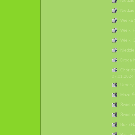
Niedzie
Niedzie
Wielka S
Wielki P
Wielki 
Niedzie
Droga K
Chór dz
07.01.2024 
Uroczys
Msza Św
Święto 
Święto 
Boże Na
Pasterk