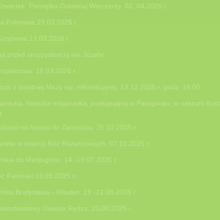
tiwalu Muzyki Organowej i Kameralnej
Czwartek. Pamiątka Ostatniej Wieczerzy. 02. 04.2026 r.
rasnobrodzie. 20 .07.2016 r.
la Palmowa.29.03.2026 r.
ewniki.16-18.06.2016 r.
h bliskich do Kalwarii Pacławskiej i Przemyśla. 04.06.2016 r.
rzyżowa.13.03.2026 r.
6.2016 r.
 przed uroczystością św. Józefa.
 do Grabnika. 26.05.2016 r.
opielcowa. 18.03.2026 r.
acja z ostatniej Mszy św. rekolekcyjnej. 13.12.2025 r. godz. 16.00.
rafiny
arnicka, świecka misjonarka, posługującą w Paragwaju ,w naszym Kośc
r.
dzieci na fitness do Zamościa. 25.10.2025 r.
ej
ięta w intencji Róż Różańcowych. 07.10.2025 r.
ymka do Medjugorie. 14 -19.07.2026 r.
c Fatimski.13.09.2025 r.
 r.
00/
ymka Bratysława - Wiedeń. 19 -21.08.2025 r.
 akordeonowy Dawida Rydza. 20.08.2025 r.