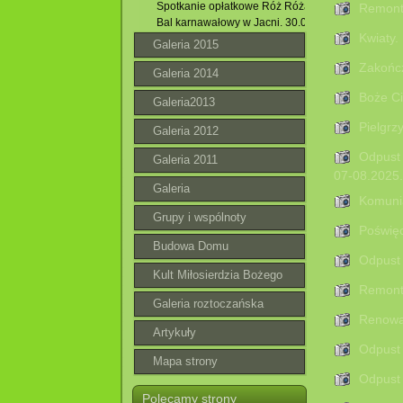
Spotkanie opłatkowe Róż Różańcowych . 02.01.20
Remont 
Bal karnawałowy w Jacni. 30.01.2016 r.
Kwiaty.
Galeria 2015
Zakończ
Galeria 2014
Boże Ci
Galeria2013
Pielgr
Galeria 2012
Odpust 
Galeria 2011
07-08.2025.
Galeria
Komunia
Grupy i wspólnoty
Poświęc
Budowa Domu
Odpust 
Parafialnego
Kult Miłosierdzia Bożego
Remont 
Galeria roztoczańska
Renowac
Artykuły
Odpust 
Mapa strony
Odpust 
Polecamy strony