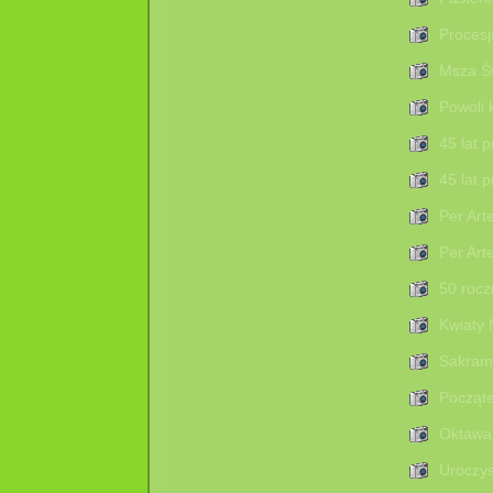
Procesj
Msza Św
Powoli 
45 lat 
45 lat 
Per Art
Per Art
50 rocz
Kwiaty 
Sakrame
Począte
Oktawa 
Uroczys