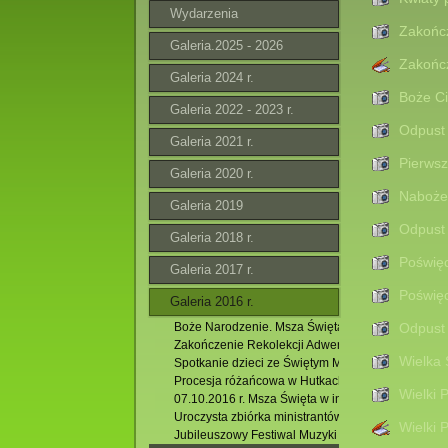
Wydarzenia
Zakończ
Galeria.2025 - 2026
Zakończ
Galeria 2024 r.
Boże Ci
Galeria 2022 - 2023 r.
Odpust 
Galeria 2021 r.
Pierwsz
Galeria 2020 r.
Nabożeń
Galeria 2019
Odpust 
Galeria 2018 r.
Poświęc
Galeria 2017 r.
Poświęc
Galeria 2016 r.
Boże Narodzenie. Msza Święta godz.11.00
Odpust 
Zakończenie Rekolekcji Adwentowych 2016. 11.12.
Wielka 
Spotkanie dzieci ze Świętym Mikołajem.04.12.2016
Procesja różańcowa w Hutkach. 09.10.2016 r.
Wielki 
07.10.2016 r. Msza Święta w intencji Róż Różańc
Uroczysta zbiórka ministrantów. 27.09.2016 r.
Wielki 
Jubileuszowy Festiwal Muzyki Organowej i Kamer