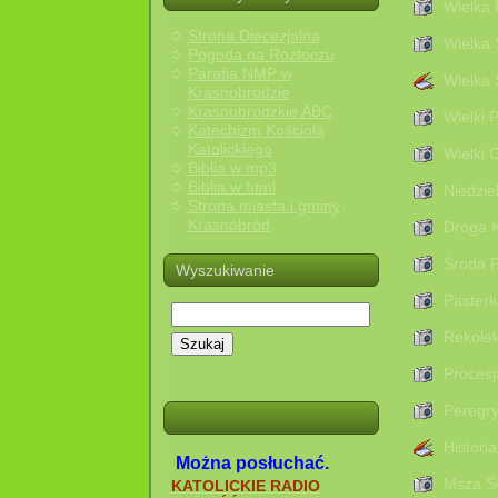
Wielka 
Strona Diecezjalna
Wielka 
Pogoda na Roztoczu
Parafia NMP w
Wielka 
Krasnobrodzie
Krasnobrodzkie ABC
Wielki P
Katechizm Kościoła
Katolickiego
Wielki 
Biblia w mp3
Biblia w html
Niedzie
Strona miasta i gminy
Krasnobród
Droga K
Środa P
Wyszukiwanie
Paster
Rekole
Szukaj
Procesj
Peregry
Histori
Można posłuchać.
Msza Św
KATOLICKIE RADIO