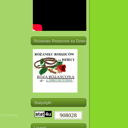
Różaniec Rodziców za Dzieci
Statystyki
908028
Zamojskiej
Licznik