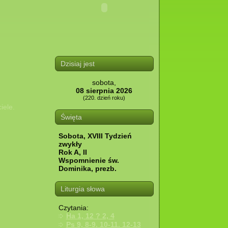
Dzisiaj jest
sobota,
08 sierpnia 2026
(220. dzień roku)
iele.
Święta
Sobota, XVIII Tydzień
zwykły
Rok A, II
Wspomnienie św.
Dominika, prezb.
Liturgia słowa
Czytania:
Ha 1, 12 ? 2, 4
Ps 9, 8-9. 10-11. 12-13