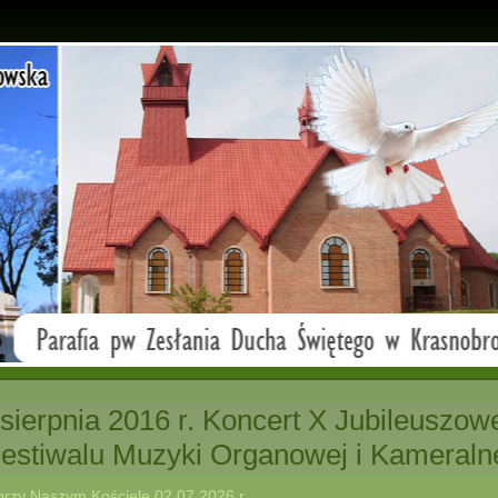
 sierpnia 2016 r. Koncert X Jubileuszow
estiwalu Muzyki Organowej i Kameraln
przy Naszym Kościele.02.07.2026 r.