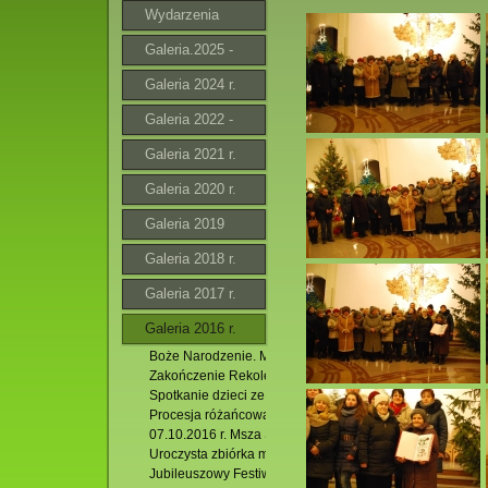
Wydarzenia
Galeria.2025 -
2026
Galeria 2024 r.
Galeria 2022 -
2023 r.
Galeria 2021 r.
Galeria 2020 r.
Galeria 2019
Galeria 2018 r.
Galeria 2017 r.
Galeria 2016 r.
Boże Narodzenie. Msza Święta godz.11.00
Zakończenie Rekolekcji Adwentowych 2016. 11.12.2016 r
Spotkanie dzieci ze Świętym Mikołajem.04.12.2016 r.
Procesja różańcowa w Hutkach. 09.10.2016 r.
07.10.2016 r. Msza Święta w intencji Róż Różańcowych.
Uroczysta zbiórka ministrantów. 27.09.2016 r.
Jubileuszowy Festiwal Muzyki Organowej i Kameralnej