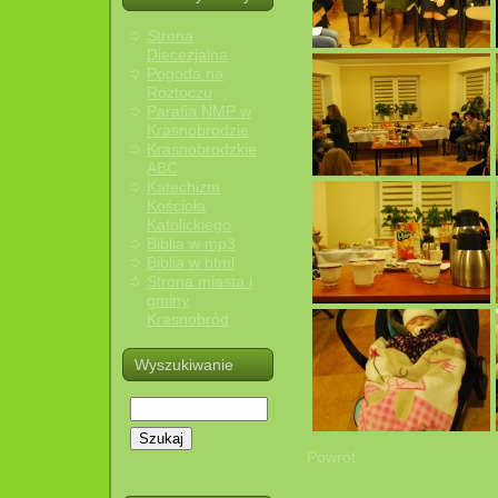
Strona
Diecezjalna
Pogoda na
Roztoczu
Parafia NMP w
Krasnobrodzie
Krasnobrodzkie
ABC
Katechizm
Kościoła
Katolickiego
Biblia w mp3
Biblia w html
Strona miasta i
gminy
Krasnobród
Wyszukiwanie
Szukaj
Powrót