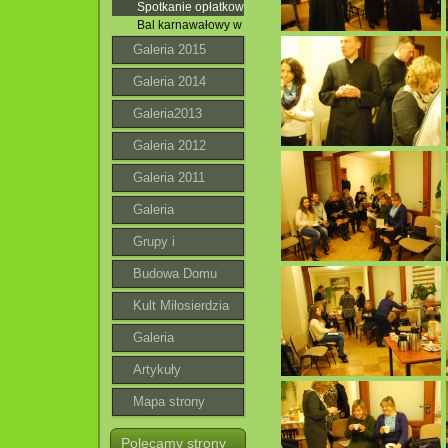
Spotkanie opłatkowe Róż Różańcowych . 02.01.2016 r.
Bal karnawałowy w Jacni. 30.01.2016 r.
Galeria 2015
Galeria 2014
Galeria2013
Galeria 2012
Galeria 2011
Galeria
Grupy i
wspólnoty
Budowa Domu
Parafialnego
Kult Miłosierdzia
Bożego
Galeria
roztoczańska
Artykuły
Mapa strony
Polecamy strony