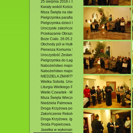
25 sierpnia 2016 r. Koncert X Jubileuszowego Festiwalu
Kwiaty wokół Kościoła p.w. Zesłania Ducha Św. w Krasnob
Msza Święta na stawach. 24.06.2016 r.
Pielgrzymka parafialna: Słowacja -Zakopane- Łagiewniki.
Pielgrzymka dzieci komunijnych , rocznicowych i ich blisk
Uroczyste zakończenie Oktawy Bożego Ciała. 02.06.2016
Przekazanie Obrazu M. B. Krasnobrodzkiej z Hutek do Gra
Boże Ciało. 26.05.2016 r.
Obchody pól w Hutkach. 22.05.2016 r.
Pierwsza Komunia Święta. 22.05.2106 r.
Uroczystość Zesłania Ducha Świętego – odpust parafiny
Pielgrzymka do Łagiewnik. 12.05.2016 r.
Nabożeństwo majowe w Jacni.
Nabożeństwo majowe przy krzyżu w Hutkach.
NIEDZIELA ZMARTWYCHWSTANIA Rezurekcja
Wielka Sobota. Uroczysta Liturgia Wigilii Paschalnej
Liturgia Wielkiego Piątku
Wielki Czwartek - Msza Św. Wieczerzy Pańskiej
Msza Święta Wieczerzy Pańskiej
Niedziela Palmowa. 20.03.2016 r.
Droga Krzyżowa po osiedlu Podzamek. 18.03.2016 r.
Zakończenie Rekolekcji Wielkopostnych. /godz.11.00/
Droga Krzyżowa. /godz. 17.30/
Sroda Popielcowa. 10.02.2016 r.
Jasełka w wykonaniu POW w Krasnobrodzie.