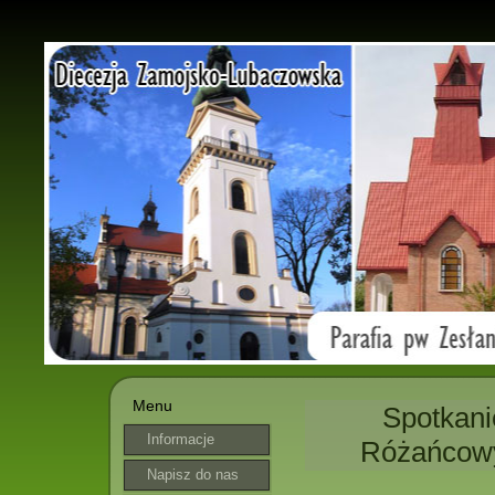
Menu
Spotkani
Informacje
Różańcowyc
parafialne
Napisz do nas