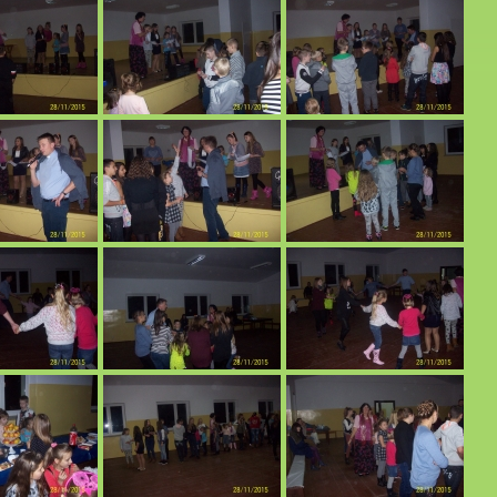
zyńskiego.
afialnego