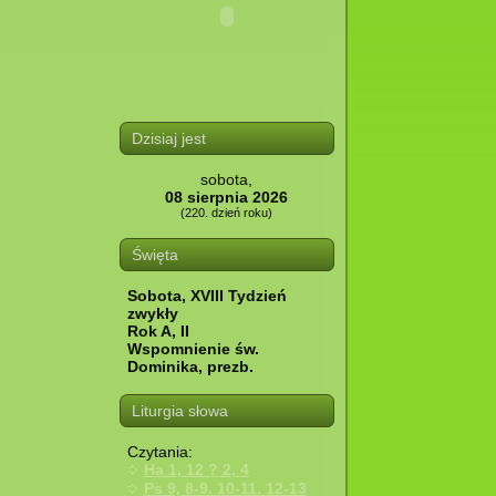
Dzisiaj jest
sobota,
08 sierpnia 2026
(220. dzień roku)
Święta
Sobota, XVIII Tydzień
zwykły
Rok A, II
Wspomnienie św.
Dominika, prezb.
Liturgia słowa
Czytania:
Ha 1, 12 ? 2, 4
Ps 9, 8-9. 10-11. 12-13