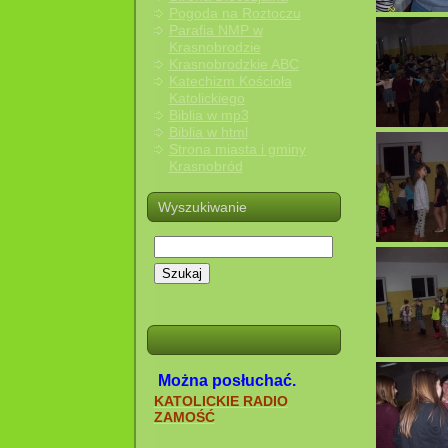
Pogoda na Roztoczu
Parafia NMP w
Krasnobrodzie
Krasnobrodzkie ABC
Katechizm Kościoła
Katolickiego
Biblia w mp3
Biblia w html
Strona miasta i gminy
Krasnobród
Wyszukiwanie
Szukaj
Można posłuchać.
KATOLICKIE RADIO
ZAMOŚĆ