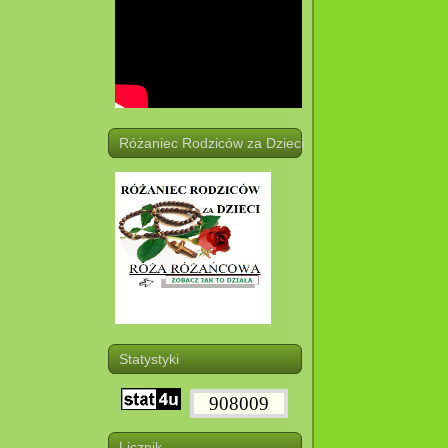
Różaniec Rodziców za Dzieci
Statystyki
908009
Licznik