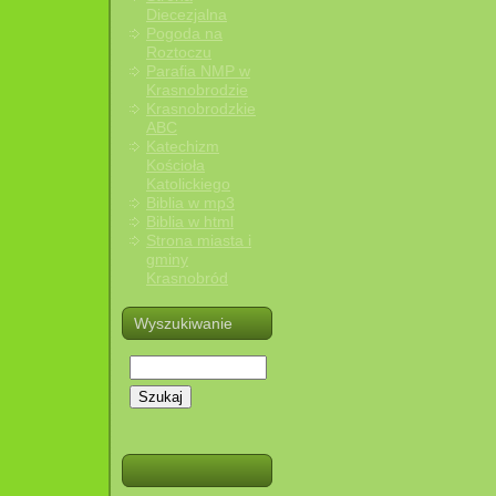
Diecezjalna
Pogoda na
Roztoczu
Parafia NMP w
Krasnobrodzie
Krasnobrodzkie
ABC
Katechizm
Kościoła
Katolickiego
Biblia w mp3
Biblia w html
Strona miasta i
gminy
Krasnobród
Wyszukiwanie
Szukaj