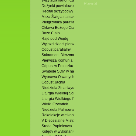
Wizytacja kanoniczna Ks. Biskupa Mariusza Leszczyński
Powrót
Dożynki powiatowo - gminne. Jacnia 2015
Recital skrzypcowy - Karol Lipiński-Brańka
Msza Święta na stawach
Pielgrzymka parafialna-Zakopane
Oktawa Bożego Ciała
Boże Ciało
Rajd pod Wojdę
Wyjazd dzieci pierwszokomunijnych
Odpust parafialny
Sakrament Bierzmowania i poświęcenie Domu Parafialn
Pierwsza Komunia Święta
Odpust w Potoczku
Symbole SDM w naszej parafii
Wyprawa Otwartych Oczu
Odpust Jacnia
Niedziela Zmartwychwstania Pańskiego
Liturgia Wielkiej Soboty
Liturgia Wielkiego Piątku
Wielki Czwartek
Niedziela Palmowa
Rekolekcje wielkopostne
V Diecezjalne Mistrzostwa w Piłce Siatkowej
Środa Popielcowa
Kolędy w wykonaniu zespołu Wójtowianie