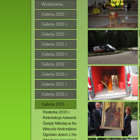
Wydarzenia
Galeria.2025 -
2026
Galeria 2024 r.
Galeria 2022 -
2023 r.
Galeria 2021 r.
Galeria 2020 r.
Galeria 2019
Galeria 2018 r.
Galeria 2017 r.
Galeria 2016 r.
Galeria 2015
Pasterka 2015 r.
Rekolekcje Adwentowe 2015 r.
Święty Mikołaj w Naszym Kościele.
Wieczór Andrzejkowy w Jacni.
Ognisko dzieci z Hutek. 17.10.2015 r.