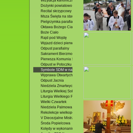
Wizytacja kanoniczna Ks. Biskupa Mariusza Leszczyński
Dożynki powiatowo - gminne. Jacnia 2015
Recital skrzypcowy - Karol Lipiński-Brańka
Msza Święta na stawach
Pielgrzymka parafialna-Zakopane
Oktawa Bożego Ciała
Boże Ciało
Rajd pod Wojdę
Wyjazd dzieci pierwszokomunijnych
Odpust parafialny
Sakrament Bierzmowania i poświęcenie Domu Parafialn
Pierwsza Komunia Święta
Odpust w Potoczku
Symbole SDM w naszej parafii
Wyprawa Otwartych Oczu
Odpust Jacnia
Niedziela Zmartwychwstania Pańskiego
Liturgia Wielkiej Soboty
Liturgia Wielkiego Piątku
Wielki Czwartek
Niedziela Palmowa
Rekolekcje wielkopostne
V Diecezjalne Mistrzostwa w Piłce Siatkowej
Środa Popielcowa
Kolędy w wykonaniu zespołu Wójtowianie