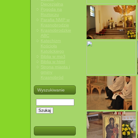
Diecezjalna
Pogoda na
Roztoczu
Parafia NMP w
Krasnobrodzie
Krasnobrodzkie
ABC
Katechizm
Kościoła
Katolickiego
Biblia w mp3
Biblia w html
Strona miasta i
gminy
Krasnobród
Wyszukiwanie
Szukaj