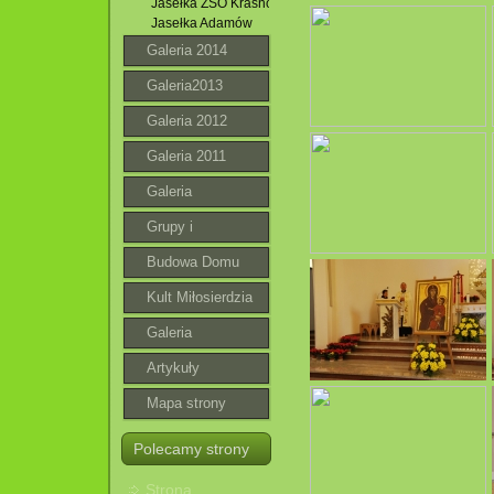
Jasełka ZSO Krasnobród
Jasełka Adamów
Galeria 2014
Galeria2013
Galeria 2012
Galeria 2011
Galeria
Grupy i
wspólnoty
Budowa Domu
Parafialnego
Kult Miłosierdzia
Bożego
Galeria
roztoczańska
Artykuły
Mapa strony
Polecamy strony
Strona