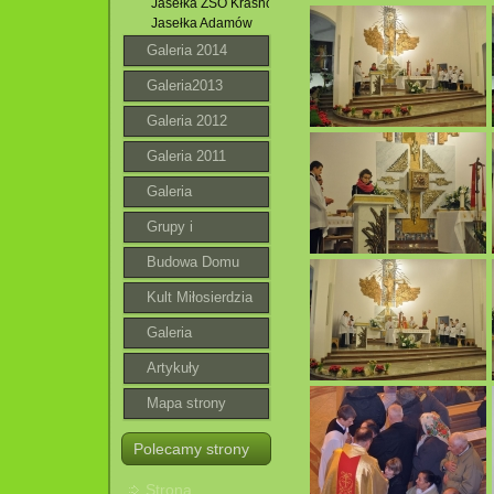
Jasełka ZSO Krasnobród
Jasełka Adamów
Galeria 2014
Galeria2013
Galeria 2012
Galeria 2011
Galeria
Grupy i
wspólnoty
Budowa Domu
Parafialnego
Kult Miłosierdzia
Bożego
Galeria
roztoczańska
Artykuły
Mapa strony
Polecamy strony
Strona