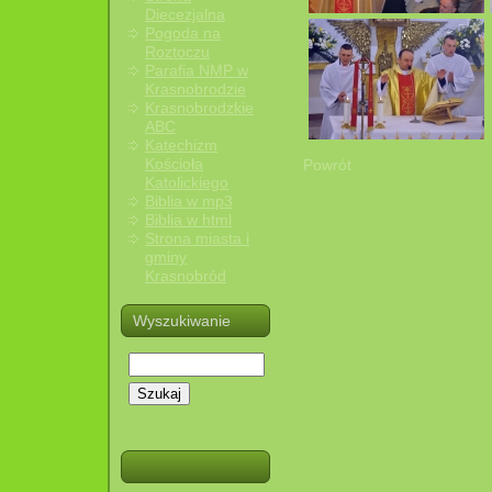
Diecezjalna
Pogoda na
Roztoczu
Parafia NMP w
Krasnobrodzie
Krasnobrodzkie
ABC
Katechizm
Kościoła
Powrót
Katolickiego
Biblia w mp3
Biblia w html
Strona miasta i
gminy
Krasnobród
Wyszukiwanie
Szukaj