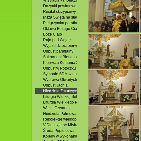
Wizytacja kanoniczna Ks. Biskupa Mariusza Leszczyński
Dożynki powiatowo - gminne. Jacnia 2015
Recital skrzypcowy - Karol Lipiński-Brańka
Msza Święta na stawach
Pielgrzymka parafialna-Zakopane
Oktawa Bożego Ciała
Boże Ciało
Rajd pod Wojdę
Wyjazd dzieci pierwszokomunijnych
Odpust parafialny
Sakrament Bierzmowania i poświęcenie Domu Parafialn
Pierwsza Komunia Święta
Odpust w Potoczku
Symbole SDM w naszej parafii
Wyprawa Otwartych Oczu
Odpust Jacnia
Niedziela Zmartwychwstania Pańskiego
Liturgia Wielkiej Soboty
Liturgia Wielkiego Piątku
Wielki Czwartek
Niedziela Palmowa
Rekolekcje wielkopostne
V Diecezjalne Mistrzostwa w Piłce Siatkowej
Środa Popielcowa
Kolędy w wykonaniu zespołu Wójtowianie