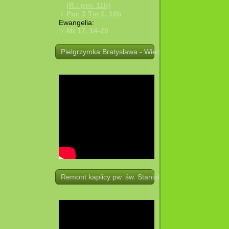
(R.: por. 11b)
Por. 2 Tm 1, 10b
Ewangelia:
Mt 17, 14-20
Pielgrzymka Bratysława - Wiedeń. 19 -21.08.2025 r.
Remont kaplicy pw. św. Stanisława w Potoczku