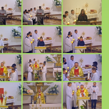
zyńskiego.
afialnego