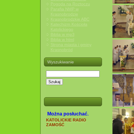
Pogoda na Roztoczu
Parafia NMP w
Krasnobrodzie
Krasnobrodzkie ABC
Katechizm Kościoła
Katolickiego
Biblia w mp3
Biblia w html
Strona miasta i gminy
Krasnobród
Wyszukiwanie
Szukaj
Można posłuchać.
KATOLICKIE RADIO
ZAMOŚĆ