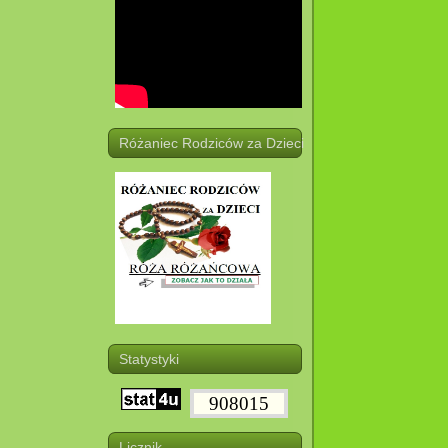
Różaniec Rodziców za Dzieci
Statystyki
908015
Licznik