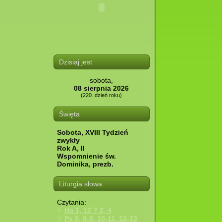
Dzisiaj jest
sobota,
08 sierpnia 2026
(220. dzień roku)
Święta
Sobota, XVIII Tydzień
zwykły
Rok A, II
Wspomnienie św.
Dominika, prezb.
Liturgia słowa
Czytania:
Ha 1, 12 ? 2, 4
Ps 9, 8-9. 10-11. 12-13