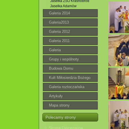
Jasełka ZSO Krasnobród
Jasełka Adamów
Galeria 2014
Galeria2013
Galeria 2012
Galeria 2011
Galeria
Grupy i wspólnoty
Budowa Domu
Parafialnego
Kult Miłosierdzia Bożego
Galeria roztoczańska
Artykuły
Mapa strony
Polecamy strony
Strona Diecezjalna