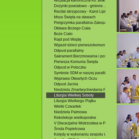
Wizytacja kanoniczna Ks. Biskupa Mariusza Leszc
Dożynki powiatowo - gminne. Jacnia 2015
Recital skrzypcowy - Karol Lipiński-Brańka
Msza Święta na stawach
Pielgrzymka parafialna-Zakopane
Oktawa Bożego Ciała
Boże Ciało
Rajd pod Wojdę
Wyjazd dzieci pierwszokomunijnych
Odpust parafialny
Sakrament Bierzmowania i poświęcenie Domu Par
Pierwsza Komunia Święta
Odpust w Potoczku
Symbole SDM w naszej parafii
Wyprawa Otwartych Oczu
Odpust Jacnia
Niedziela Zmartwychwstania Pańskiego
Liturgia Wielkiej Soboty
Liturgia Wielkiego Piątku
Wielki Czwartek
Niedziela Palmowa
Rekolekcje wielkopostne
V Diecezjalne Mistrzostwa w Piłce Siatkowej
Środa Popielcowa
Kolędy w wykonaniu zespołu Wójtowianie