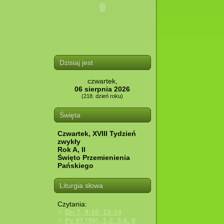
Dzisiaj jest
czwartek,
06 sierpnia 2026
(218. dzień roku)
Święta
Czwartek, XVIII Tydzień
zwykły
Rok A, II
Święto Przemienienia
Pańskiego
Liturgia słowa
Czytania:
Dn 7, 9-10. 13-14
Ps 97 (96), 1-2. 5-6. 9