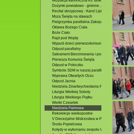
Wizytacja kanoniczna Ks. Biskupa Mariusza Leszc
Dożynki powiatowo - gminne. Jacnia 2015
Recital skrzypcowy - Karol Lipiński-Brańka
Msza Święta na stawach
Pielgrzymka parafialna-Zakopane
Oktawa Bożego Ciała
Boże Ciało
Rajd pod Wojdę
Wyjazd dzieci pierwszokomunijnych
Odpust parafialny
Sakrament Bierzmowania i poświęcenie Domu Par
Pierwsza Komunia Święta
Odpust w Potoczku
Symbole SDM w naszej parafii
Wyprawa Otwartych Oczu
Odpust Jacnia
Niedziela Zmartwychwstania Pańskiego
Liturgia Wielkiej Soboty
Liturgia Wielkiego Piątku
Wielki Czwartek
Niedziela Palmowa
Rekolekcje wielkopostne
V Diecezjalne Mistrzostwa w Piłce Siatkowej
Środa Popielcowa
Kolędy w wykonaniu zespołu Wójtowianie