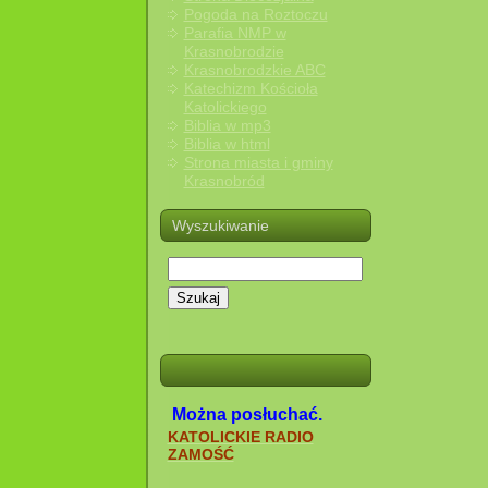
Pogoda na Roztoczu
Parafia NMP w
Krasnobrodzie
Krasnobrodzkie ABC
Katechizm Kościoła
Katolickiego
Biblia w mp3
Biblia w html
Strona miasta i gminy
Krasnobród
Wyszukiwanie
Szukaj
Można posłuchać.
KATOLICKIE RADIO
ZAMOŚĆ