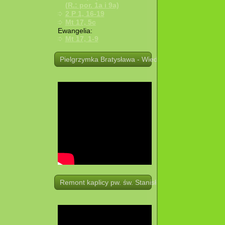
(R.: por. 1a i 9a)
2 P 1, 16-19
Mt 17, 5c
Ewangelia:
Mt 17, 1-9
Pielgrzymka Bratysława - Wiedeń. 19 -21.08.2025 r.
Remont kaplicy pw. św. Stanisława w Potoczku