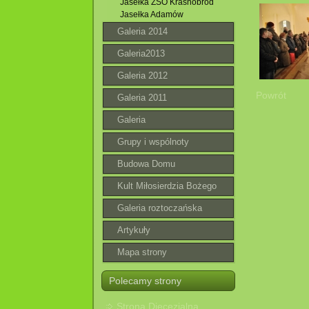
Jasełka ZSO Krasnobród
Jasełka Adamów
Galeria 2014
Galeria2013
Galeria 2012
Powrót
Galeria 2011
Galeria
Grupy i wspólnoty
Budowa Domu
Parafialnego
Kult Miłosierdzia Bożego
Galeria roztoczańska
Artykuły
Mapa strony
Polecamy strony
Strona Diecezjalna