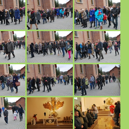
zyńskiego.
afialnego