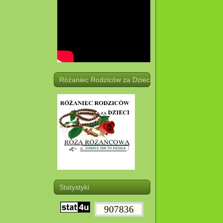
Różaniec Rodziców za Dzieci
Statystyki
907836