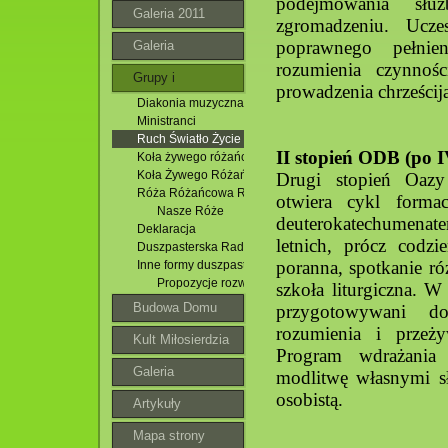
podejmowania słu
Galeria 2011
zgromadzeniu. Ucze
poprawnego pełnien
Galeria
rozumienia czynnośc
Grupy i
prowadzenia chrześcij
Diakonia muzyczna
wspólnoty
Ministranci
Ruch Światło Życie
II stopień ODB (po I
Koła żywego różańca
Koła Żywego Różańca Parafii Zesłania Ducha Św. w Krasn
Drugi stopień Oazy
Róża Różańcowa Rodziców za Dzieci
otwiera cykl forma
Nasze Róże
deuterokatechumenat
Deklaracja
letnich, prócz codzi
Duszpasterska Rada Parafialna
poranna, spotkanie r
Inne formy duszpasterstwa
Propozycje rozważań do tajemnic
szkoła liturgiczna. W
Budowa Domu
przygotowywani do
rozumienia i przeż
Parafialnego
Kult Miłosierdzia
Program wdrażania
Bożego
Galeria
modlitwę własnymi s
osobistą.
roztoczańska
Artykuły
Mapa strony