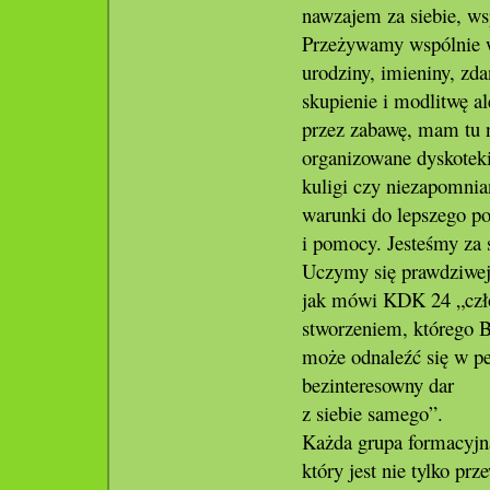
nawzajem za siebie, ws
Przeżywamy wspólnie w
urodziny, imieniny, zda
skupienie i modlitwę a
przez zabawę, mam tu 
organizowane dyskoteki
kuligi czy niezapomnia
warunki do lepszego po
i pomocy. Jesteśmy za 
Uczymy się prawdziwej 
jak mówi KDK 24 „czł
stworzeniem, którego B
może odnaleźć się w peł
bezinteresowny dar
z siebie samego”.
Każda grupa formacyjna
który jest nie tylko pr