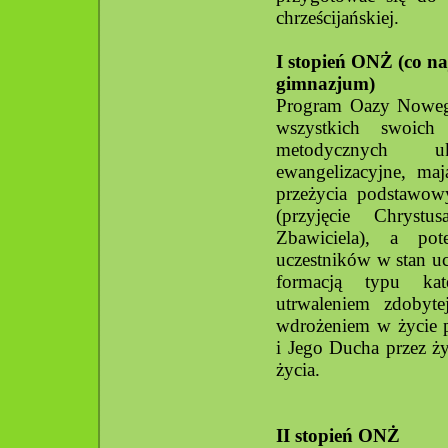
chrześcijańskiej.
I stopień ONŻ (co naj
gimnazjum)
Program Oazy Nowego
wszystkich swoich
metodycznych u
ewangelizacyjne, maj
przeżycia podstawow
(przyjęcie Chryst
Zbawiciela), a po
uczestników w stan u
formacją typu kat
utrwaleniem zdobyt
wdrożeniem w życie 
i Jego Ducha przez 
życia.
II stopień ONŻ