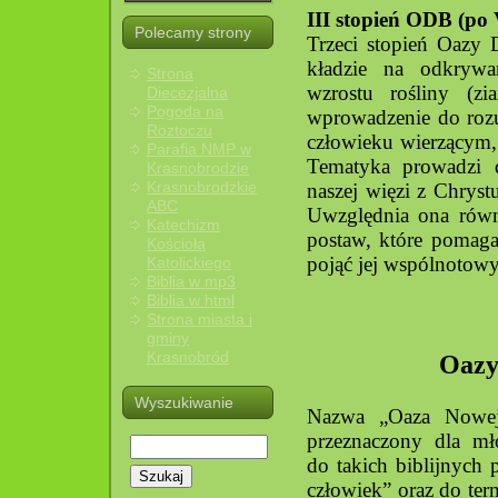
III stopień ODB (po 
Polecamy strony
Trzeci stopień Oazy 
kładzie na odkrywa
Strona
wzrostu rośliny (zi
Diecezjalna
Pogoda na
wprowadzenie do roz
Roztoczu
człowieku wierzącym, 
Parafia NMP w
Tematyka prowadzi 
Krasnobrodzie
Krasnobrodzkie
naszej więzi z Chrys
ABC
Uwzględnia ona równ
Katechizm
postaw, które pomaga
Kościoła
pojąć jej wspólnotowy,
Katolickiego
Biblia w mp3
Biblia w html
Strona miasta i
gminy
Krasnobród
Oazy
Wyszukiwanie
Nazwa „Oaza Nowej 
przeznaczony dla mło
do takich biblijnych 
Szukaj
człowiek” oraz do ter