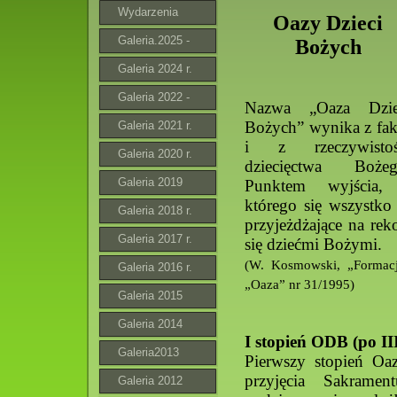
Wydarzenia
Oazy Dzieci
Galeria.2025 -
Bożych
2026
Galeria 2024 r.
Galeria 2022 -
Nazwa „Oaza Dzie
Bożych” wynika z fak
2023 r.
Galeria 2021 r.
i z rzeczywistoś
Galeria 2020 r.
dziecięctwa Bożeg
Galeria 2019
Punktem wyjścia,
którego się wszystko 
Galeria 2018 r.
przyjeżdżające na reko
Galeria 2017 r.
się dziećmi Bożymi.
(W. Kosmowski, „Formacja
Galeria 2016 r.
„Oaza” nr 31/1995)
Galeria 2015
Galeria 2014
I stopień ODB (po II
Galeria2013
Pierwszy stopień Oa
przyjęcia Sakrame
Galeria 2012