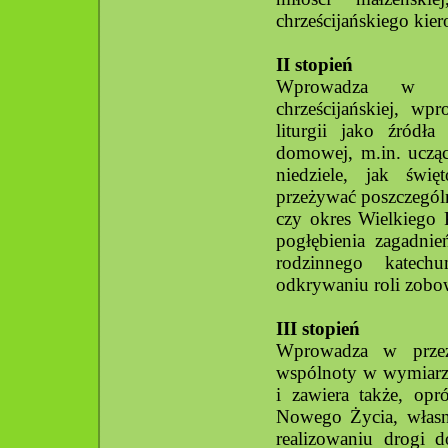
chrześcijańskiego kie
II stopień
Wprowadza w bib
chrześcijańskiej, w
liturgii jako źródła
domowej, m.in. ucząc
niedziele, jak świ
przeżywać poszczególn
czy okres Wielkiego P
pogłębienia zagadnie
rodzinnego katechu
odkrywaniu roli zobo
III stopień
Wprowadza w przeży
wspólnoty w wymiarz
i zawiera także, op
Nowego Życia, własną
realizowaniu drogi d