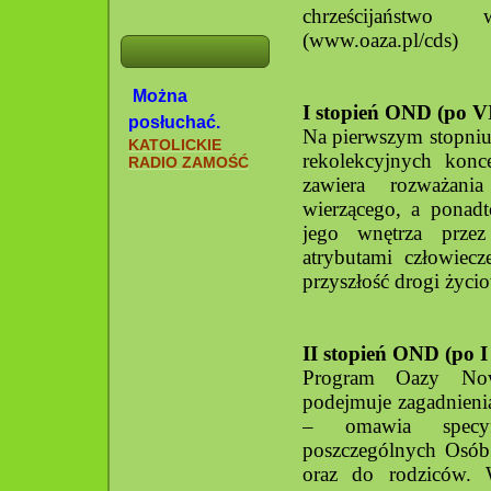
chrześcijaństwo
(www.oaza.pl/cds)
Można
I stopień OND (po VI
posłuchać.
Na pierwszym stopniu
KATOLICKIE
rekolekcyjnych konce
RADIO ZAMOŚĆ
zawiera rozważani
wierzącego, a ponad
jego wnętrza przez
atrybutami człowiecz
przyszłość drogi życi
II stopień OND (po I
Program Oazy Now
podejmuje zagadnienia
– omawia specyf
poszczególnych Osób 
oraz do rodziców. 