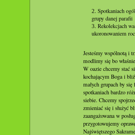
Spotkaniach ogó
grupy danej parafii
Rekolekcjach wak
ukoronowaniem rocz
Jesteśmy wspólnotą i 
modlimy się bo właśnie
W oazie chcemy stać 
kochającym Boga i bliź
małych grupach by się
spotkaniach bardzo róż
siebie. Chcemy spojrze
zmieniać się i służyć b
zaangażowana w posługę
przygotowujemy oprawę
Najświętszego Sakrame