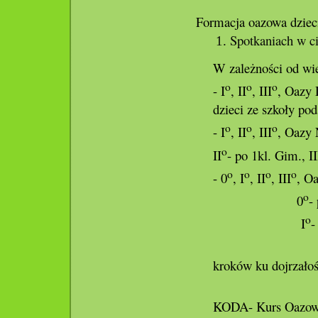
Formacja oazowa dzieci
Spotkaniach w c
W zależności od wie
o
o
o
- I
, II
, III
, Oazy 
dzieci ze szkoły po
o
o
o
- I
, II
, III
, Oazy 
o
II
- po 1kl. Gim., II
o
o
o
o
- 0
, I
, II
, III
, O
o
0
-
o
I
-
kroków ku dojrzałośc
KODA- Kurs Oazow