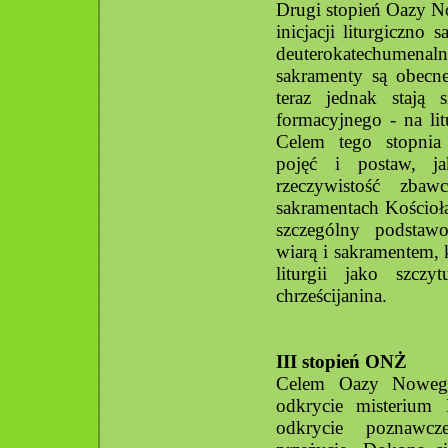
Drugi stopień Oazy 
inicjacji liturgiczno
deuterokatechumen
sakramenty są obecne
teraz jednak stają 
formacyjnego - na lit
Celem tego stopnia 
pojęć i postaw, j
rzeczywistość zba
sakramentach Kościoł
szczególny podstaw
wiarą i sakramentem, 
liturgii jako szcz
chrześcijanina.
III stopień ONŻ
Celem Oazy Nowego 
odkrycie misterium
odkrycie poznawcze