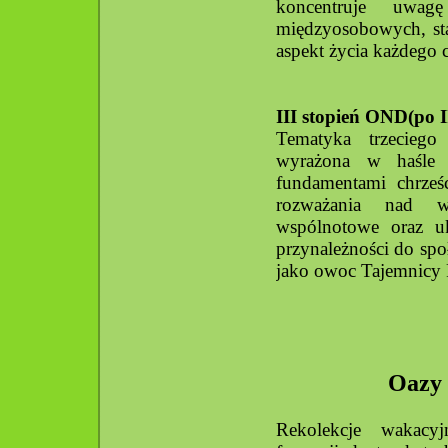
koncentruje uwag
międzyosobowych, st
aspekt życia każdego 
III stopień OND(po I
Tematyka trzecieg
wyrażona w haśle 
fundamentami chrześc
rozważania nad wa
wspólnotowe oraz u
przynależności do spo
jako owoc Tajemnicy 
Oazy 
Rekolekcje wakacyj