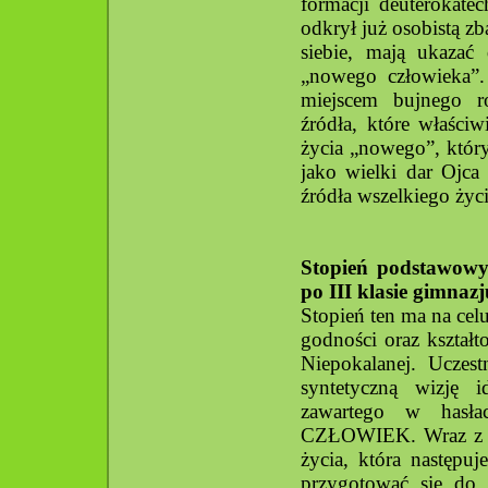
formacji deuterokate
odkrył już osobistą zb
siebie, mają ukazać
„nowego człowieka”. 
miejscem bujnego ro
źródła, które właści
życia „nowego”, któr
jako wielki dar Ojca
źródła wszelkiego życi
Stopień podstawowy
po III klasie gimnaz
Stopień ten ma na cel
godności oraz kształ
Niepokalanej. Uczest
syntetyczną wizję 
zawartego w ha
CZŁOWIEK. Wraz z fo
życia, która następu
przygotować się do 