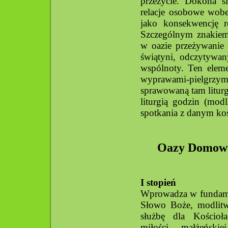
przeżycie. Dokona s
relacje osobowe wobe
jako konsekwencję r
Szczególnym znakiem,
w oazie przeżywanie 
świątyni, odczytywa
wspólnoty. Ten eleme
wyprawami-pielgrzym
sprawowaną tam liturg
liturgią godzin (mod
spotkania z danym ko
Oazy Domowe
I stopień
Wprowadza w fundamen
Słowo Boże, modlitw
służbę dla Kościoł
miłości małżeński