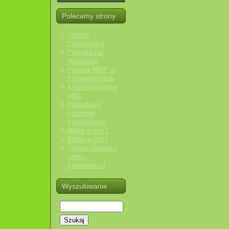
Polecamy strony
Strona
Diecezjalna
Pogoda na
Roztoczu
Parafia NMP w
Krasnobrodzie
Krasnobrodzkie
ABC
Katechizm
Kościoła
Katolickiego
Biblia w mp3
Biblia w html
Strona miasta i
gminy
Krasnobród
Wyszukiwanie
Szukaj