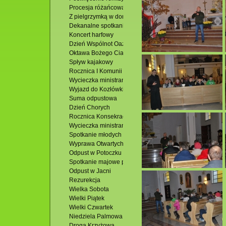
Procesja różańcowa
Z pielgrzymką w domu u Siostry Faustyny
Dekanalne spotkanie młodzieży
Koncert harfowy
Dzień Wspólnot Oaz Rekolekcyjnych
Oktawa Bożego Ciała
Spływ kajakowy
Rocznica I Komunii Św. i Uroczystość Bożego Ciała
Wycieczka ministrantów-Susiec
Wyjazd do Kozłówki
Suma odpustowa
Dzień Chorych
Rocznica Konsekracji Kościoła
Wycieczka ministrantów
Spotkanie młodych dekanatu
Wyprawa Otwartych Oczu
Odpust w Potoczku
Spotkanie majowe przy ognisku
Odpust w Jacni
Rezurekcja
Wielka Sobota
Wielki Piątek
Wielki Czwartek
Niedziela Palmowa
Droga Krzyżowa