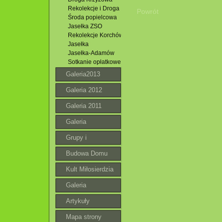
Rekolekcje i Droga Krzyżowa
Powrót
Środa popielcowa
Jasełka ZSO
Rekolekcje Korchów
Jasełka
Jasełka-Adamów
Sotkanie opłatkowe
Galeria2013
Galeria 2012
Galeria 2011
Galeria
Grupy i
wspólnoty
Budowa Domu
Parafialnego
Kult Miłosierdzia
Bożego
Galeria
roztoczańska
Artykuły
Mapa strony