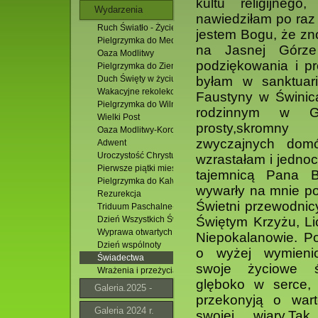
kultu religijneg
Wydarzenia
nawiedziłam po raz
Ruch Światło - Życie
jestem Bogu, że zn
Pielgrzymka do Medjugorie. 14 -19.07.2026 r.
na Jasnej Górze
Oaza Modlitwy
podziękowania i pr
Pielgrzymka do Ziemi Świętej
Duch Święty w życiu Jezusa
byłam w sanktuar
Wakacyjne rekolekcje ministrantów
Faustyny w Świnic
Pielgrzymka do Wilna
rodzinnym w Glo
Wielki Post
prosty,skromny
Oaza Modlitwy-Korchów
zwyczajnych domó
Adwent
Uroczystość Chrystusa Króla
wzrastałam i jednocz
Pierwsze piątki miesiąca
tajemnicą Pana B
Pielgrzymka do Kalwarii Pacławskiej
wywarły na mnie po
Rezurekcja
Świetni przewodnic
Triduum Paschalne- znaczenie
Dzień Wszystkich Świętych
Świętym Krzyżu, Li
Wyprawa otwartych oczu 2010
Niepokalanowie. Po
Dzień wspólnoty
o wyżej wymienio
Świadectwa
swoje życiowe ś
Wrażenia i przeżycia z pielgrzymki
glęboko w serce,
Galeria.2025 -
przekonyją o wart
2026
Galeria 2024 r.
swojej wiary.Tak