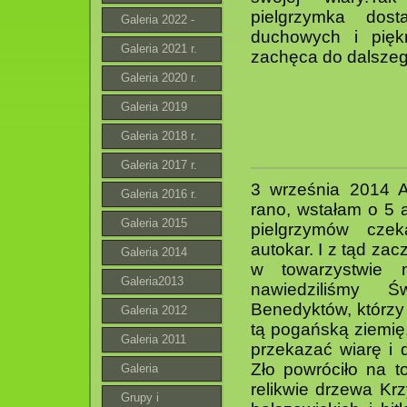
pielgrzymka dost
Galeria 2022 -
duchowych i pięk
2023 r.
Galeria 2021 r.
zachęca do dalszeg
Galeria 2020 r.
Galeria 2019
Galeria 2018 r.
Galeria 2017 r.
3 września 2014 A
Galeria 2016 r.
rano, wstałam o 5 
Galeria 2015
pielgrzymów czek
autokar. I z tąd za
Galeria 2014
w towarzystwie m
Galeria2013
nawiedziliśmy 
Benedyktów, którzy 
Galeria 2012
tą pogańską ziemię. 
Galeria 2011
przekazać wiarę i 
Zło powróciło na t
Galeria
relikwie drzewa Kr
Grupy i