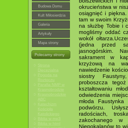
bolszewickich i hi
wspólnoty
Budowa Domu
okrucieństwa w nisz
osiągnięć i piękna.
Parafialnego
Kult Miłosierdzia
tam w swoim Krzyż
Bożego
Galeria
na służbę Tobie i 
mogliśmy oddać cz
roztoczańska
Artykuły
wokół ołtarza.Ucz
Mapa strony
(jedna przed s
jasnogórskim. Naw
Polecamy strony
sakrament w kapl
krzyżową na wał
Strona
nawiedzenie kościo
Diecezjalna
Pogoda na
siostry Faustyn
Roztoczu
proboszcza tegoż
Parafia NMP w
kształtowaniu mło
Krasnobrodzie
Krasnobrodzkie
odwiedzenia miejsc
ABC
młoda Faustynka 
Katechizm
podwórzu. Usłys
Kościoła
radościach, tro
Katolickiego
Biblia w mp3
zakochanego w n
Biblia w html
Niepokalanów to wi