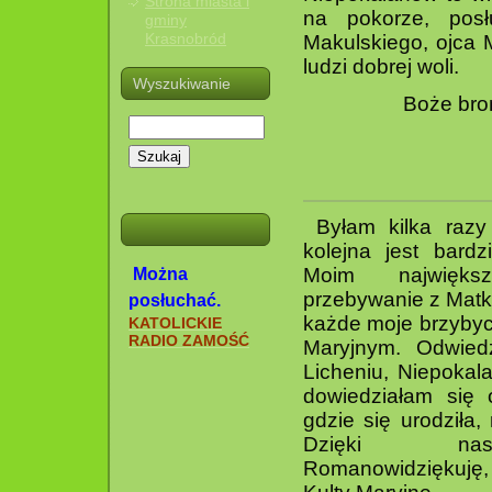
Strona miasta i
na pokorze, posł
gminy
Krasnobród
Makulskiego, ojca 
ludzi dobrej woli.
Wyszukiwanie
Boże broń
Szukaj
Byłam kilka razy
kolejna jest bard
Moim najwięks
Można
przebywanie z Matk
posłuchać.
każde moje brzybyc
KATOLICKIE
RADIO ZAMOŚĆ
Maryjnym. Odwied
Licheniu, Niepokal
dowiedziałam się 
gdzie się urodziła,
Dzięki nas
Romanowidziękuję,