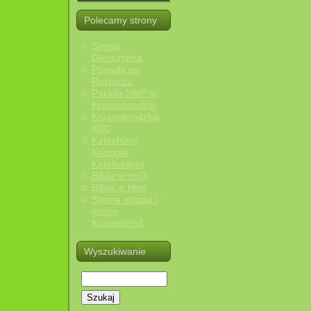
Polecamy strony
Strona
Diecezjalna
Pogoda na
Roztoczu
Parafia NMP w
Krasnobrodzie
Krasnobrodzkie
ABC
Katechizm
Kościoła
Katolickiego
Biblia w mp3
Biblia w html
Strona miasta i
gminy
Krasnobród
Wyszukiwanie
Szukaj