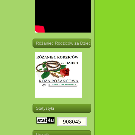
Różaniec Rodziców za Dzieci
Statystyki
908045
Licznik