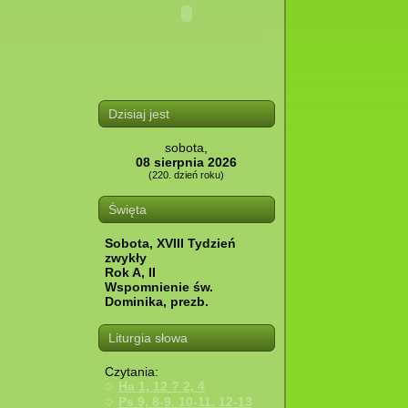
Dzisiaj jest
sobota,
08 sierpnia 2026
(220. dzień roku)
Święta
Sobota, XVIII Tydzień
zwykły
Rok A, II
Wspomnienie św.
Dominika, prezb.
Liturgia słowa
Czytania:
Ha 1, 12 ? 2, 4
Ps 9, 8-9. 10-11. 12-13