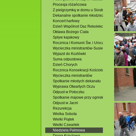
Procesja różańcowa
Z pielgrzymką w domu u Siostry Faustyny
Dekanalne spotkanie młodzieży
Koncert harfowy
Dzień Wspólnot Oaz Rekolekcyjnych
Oktawa Bożego Ciała
Spływ kajakowy
Rocznica I Komunii Św. i Uroczystość Bożego Ciał
Wycieczka ministrantów-Susiec
Wyjazd do Kozłówki
Suma odpustowa
Dzień Chorych
Rocznica Konsekracji Kościoła
Wycieczka ministrantów
Spotkanie młodych dekanatu
Wyprawa Otwartych Oczu
Odpust w Potoczku
Spotkanie majowe przy ognisku
Odpust w Jacni
Rezurekcja
Wielka Sobota
Wielki Piątek
Wielki Czwartek
Niedziela Palmowa
Droga Krzyżowa