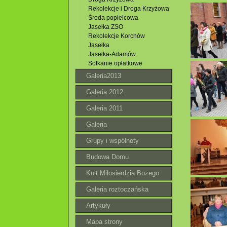
Rekolekcje i Droga Krzyżowa
Środa popielcowa
Jasełka ZSO
Rekolekcje Korchów
Jasełka
Jasełka-Adamów
Sotkanie opłatkowe
Galeria2013
Galeria 2012
Galeria 2011
Galeria
Grupy i wspólnoty
Budowa Domu
Parafialnego
Kult Miłosierdzia Bożego
Galeria roztoczańska
Artykuły
Mapa strony