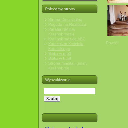
Polecamy strony
Strona Diecezjalna
Pogoda na Roztoczu
Parafia NMP w
Krasnobrodzie
Krasnobrodzkie ABC
Powrót
Katechizm Kościoła
Katolickiego
Biblia w mp3
Biblia w html
Strona miasta i gminy
Krasnobród
Wyszukiwanie
Szukaj