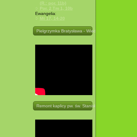
(R.: por. 11b)
Por. 2 Tm 1, 10b
Ewangelia:
Mt 17, 14-20
Pielgrzymka Bratysława - Wiedeń. 19 -21.08.2025 r.
Remont kaplicy pw. św. Stanisława w Potoczku