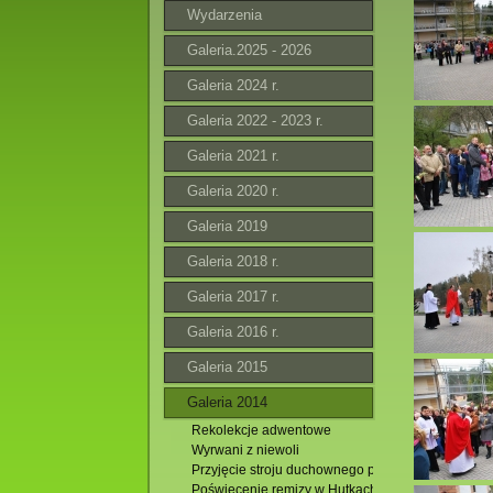
Wydarzenia
Galeria.2025 - 2026
Galeria 2024 r.
Galeria 2022 - 2023 r.
Galeria 2021 r.
Galeria 2020 r.
Galeria 2019
Galeria 2018 r.
Galeria 2017 r.
Galeria 2016 r.
Galeria 2015
Galeria 2014
Rekolekcje adwentowe
Wyrwani z niewoli
Przyjęcie stroju duchownego przez alumna Marci
Poświęcenie remizy w Hutkach