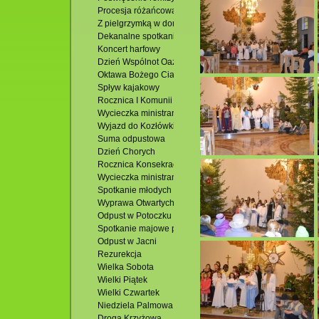
Procesja różańcowa
Z pielgrzymką w domu u Siostry Faustyny
Dekanalne spotkanie młodzieży
Koncert harfowy
Dzień Wspólnot Oaz Rekolekcyjnych
Oktawa Bożego Ciała
Spływ kajakowy
Rocznica I Komunii Św. i Uroczystość Bożego Ciała
Wycieczka ministrantów-Susiec
Wyjazd do Kozłówki
Suma odpustowa
Dzień Chorych
Rocznica Konsekracji Kościoła
Wycieczka ministrantów
Spotkanie młodych dekanatu
Wyprawa Otwartych Oczu
Odpust w Potoczku
Spotkanie majowe przy ognisku
Odpust w Jacni
Rezurekcja
Wielka Sobota
Wielki Piątek
Wielki Czwartek
Niedziela Palmowa
Droga Krzyżowa