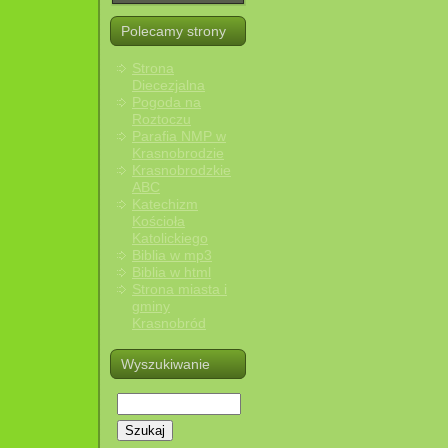
Polecamy strony
Strona
Diecezjalna
Pogoda na
Roztoczu
Parafia NMP w
Krasnobrodzie
Krasnobrodzkie
ABC
Katechizm
Kościoła
Katolickiego
Biblia w mp3
Biblia w html
Strona miasta i
gminy
Krasnobród
Wyszukiwanie
Szukaj