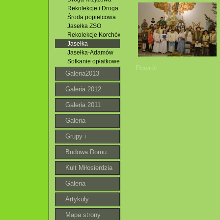
Rekolekcje i Droga Krzyżowa
Środa popielcowa
Jasełka ZSO
Rekolekcje Korchów
Jasełka
Jasełka-Adamów
Sotkanie opłatkowe
Powrót
Galeria2013
Galeria 2012
Galeria 2011
Galeria
Grupy i
wspólnoty
Budowa Domu
Parafialnego
Kult Miłosierdzia
Bożego
Galeria
roztoczańska
Artykuły
Mapa strony