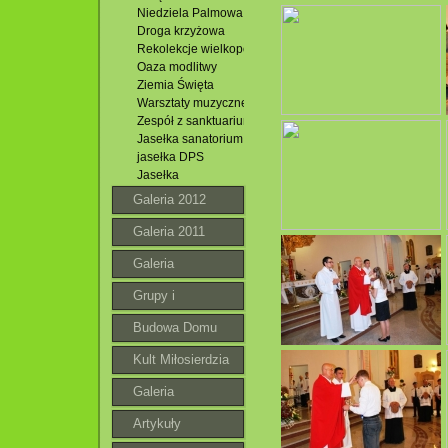
Niedziela Palmowa
Droga krzyżowa
Rekolekcje wielkopostne
Oaza modlitwy
Ziemia Święta
Warsztaty muzyczne w Jacni
Zespół z sanktuarium
Jasełka sanatorium
jasełka DPS
Jasełka
Galeria 2012
Galeria 2011
Galeria
Grupy i
wspólnoty
Budowa Domu
Parafialnego
Kult Miłosierdzia
Bożego
Galeria
roztoczańska
Artykuły