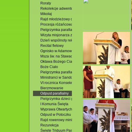
Roraty
Rekolekcje adwentowe
Mikołaj
Rajd młodzieżowy do Zwierzyńca
Procesja różańcowa w Jacni
Pielgrzymka parafialna
Wizyta misjonarza z Sudanu
Dzień wspólnoty rekolekcji oazowych
Recital fletowy
Ognisko w Adamowie
Msza św. na Stawach
Oktawa Bożego Ciała
Boże Ciało
Pielgrzymka parafialna
Ministranci w Sandomierzu
VI rocznica Konsekracji kościoła
Bierzmowanie
Odpust parafialny
Pielgrzymka dzieci pierwszokomunijnych
I Komunia Święta
Wyprawa Otwartych Oczu
Odpust w Potoczku
Rajd rowerowy ministrantów
Rezurekcja
Święte Triduum Paschalne