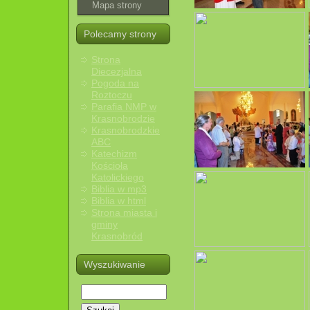
Mapa strony
Polecamy strony
Strona
Diecezjalna
Pogoda na
Roztoczu
Parafia NMP w
Krasnobrodzie
Krasnobrodzkie
ABC
Katechizm
Kościoła
Katolickiego
Biblia w mp3
Biblia w html
Strona miasta i
gminy
Krasnobród
Wyszukiwanie