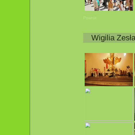
Powrót
Wigilia Zesł