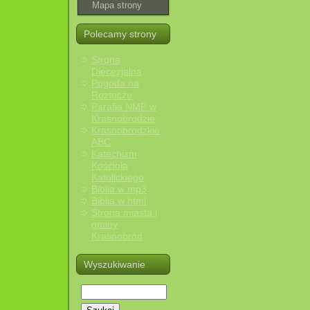
Mapa strony
Polecamy strony
Strona
Diecezjalna
Pogoda na
Roztoczu
Parafia NMP w
Krasnobrodzie
Krasnobrodzkie
ABC
Katechizm
Kościoła
Katolickiego
Biblia w mp3
Biblia w html
Strona miasta i
gminy
Krasnobród
Wyszukiwanie