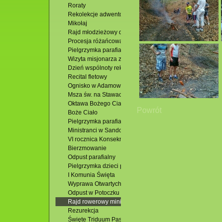
Roraty
Rekolekcje adwentowe
Mikołaj
Rajd młodzieżowy do Zwierzyńca
Procesja różańcowa w Jacni
Pielgrzymka parafialna
Wizyta misjonarza z Sudanu
Dzień wspólnoty rekolekcji oazowych
Recital fletowy
Ognisko w Adamowie
Msza św. na Stawach
Oktawa Bożego Ciała
Powrót
Boże Ciało
Pielgrzymka parafialna
Ministranci w Sandomierzu
VI rocznica Konsekracji kościoła
Bierzmowanie
Odpust parafialny
Pielgrzymka dzieci pierwszokomunijnych
I Komunia Święta
Wyprawa Otwartych Oczu
Odpust w Potoczku
Rajd rowerowy ministrantów
Rezurekcja
Święte Triduum Paschalne