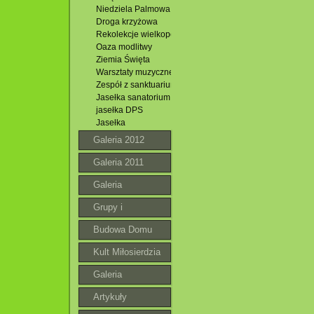
Niedziela Palmowa
Droga krzyżowa
Rekolekcje wielkopostne
Oaza modlitwy
Ziemia Święta
Warsztaty muzyczne w Jacni
Zespół z sanktuarium
Jasełka sanatorium
jasełka DPS
Jasełka
Galeria 2012
Galeria 2011
Galeria
Grupy i
wspólnoty
Budowa Domu
Parafialnego
Kult Miłosierdzia
Bożego
Galeria
roztoczańska
Artykuły