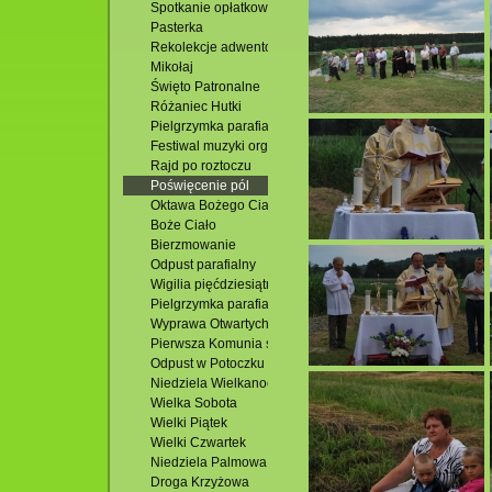
Spotkanie opłatkowe
Pasterka
Rekolekcje adwentowe
Mikołaj
Święto Patronalne
Różaniec Hutki
Pielgrzymka parafialna
Festiwal muzyki organowej i kameralnej
Rajd po roztoczu
Poświęcenie pól
Oktawa Bożego Ciała
Boże Ciało
Bierzmowanie
Odpust parafialny
Wigilia pięćdziesiątnicy
Pielgrzymka parafialna
Wyprawa Otwartych Oczu
Pierwsza Komunia św.
Odpust w Potoczku
Niedziela Wielkanocna
Wielka Sobota
Wielki Piątek
Wielki Czwartek
Niedziela Palmowa
Droga Krzyżowa