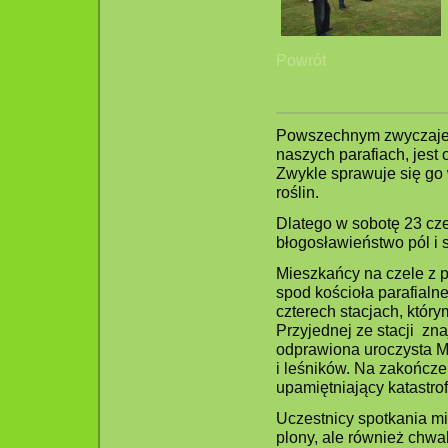
Powrót
Powszechnym zwyczaje
naszych parafiach, jest
Zwykle sprawuje się go 
roślin.
Dlatego w sobotę 23 cz
błogosławieństwo pól i
Mieszkańcy na czele z 
spod kościoła parafialn
czterech stacjach, który
Przyjednej ze stacji zna
odprawiona uroczysta Ms
i leśników. Na zakończe
upamiętniający katastro
Uczestnicy spotkania mie
plony, ale również chw