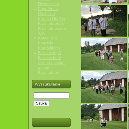
Diecezjalna
Pogoda na
Roztoczu
Parafia NMP w
Krasnobrodzie
Krasnobrodzkie
ABC
Katechizm
Kościoła
Katolickiego
Biblia w mp3
Biblia w html
Strona miasta i
gminy
Krasnobród
Wyszukiwanie
Szukaj