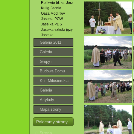
Relikwie bł. ks. Jerzego Popiełuszki
Kulig-Jacnia
Oaza Modlitwy
Jasełka POW
Jasełka PDS
Jasełka-szkoła językowa
Jasełka
Galeria 2011
Galeria
Grupy i
wspólnoty
Budowa Domu
Parafialnego
Kult Miłosierdzia
Bożego
Galeria
roztoczańska
Artykuły
Mapa strony
Polecamy strony
Strona