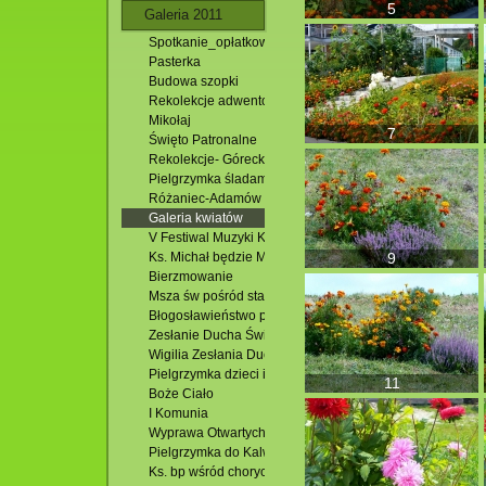
5
Galeria 2011
Spotkanie_opłatkowe
Pasterka
Budowa szopki
Rekolekcje adwentowe i Roraty
Mikołaj
7
Święto Patronalne
Rekolekcje- Górecko
Pielgrzymka śladami Bożego Miłosierdzia
Różaniec-Adamów
Galeria kwiatów
V Festiwal Muzyki Kameralnej
Ks. Michał będzie Misjonarzem
9
Bierzmowanie
Msza św pośród stawów
Błogosławieństwo pól
Zesłanie Ducha Świętego
Wigilia Zesłania Ducha Św.
Pielgrzymka dzieci i młodzieży
11
Boże Ciało
I Komunia
Wyprawa Otwartych Oczu
Pielgrzymka do Kalwarii Pacławskiej
Ks. bp wśród chorych