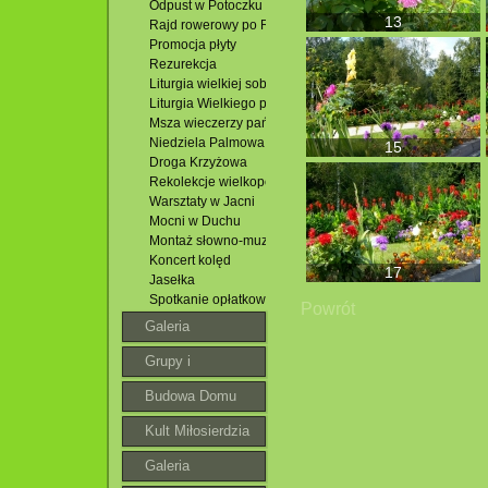
Odpust w Potoczku
13
Rajd rowerowy po Roztoczu
Promocja płyty
Rezurekcja
Liturgia wielkiej soboty
Liturgia Wielkiego piątku
Msza wieczerzy pańskiej
Niedziela Palmowa
15
Droga Krzyżowa
Rekolekcje wielkopostne
Warsztaty w Jacni
Mocni w Duchu
Montaż słowno-muzyczny
Koncert kolęd
17
Jasełka
Spotkanie opłatkowe
Powrót
Galeria
Grupy i
wspólnoty
Budowa Domu
Parafialnego
Kult Miłosierdzia
Bożego
Galeria