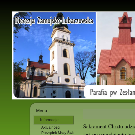
Menu
Informacje
Sakrament Chrztu udzi
Aktualności
parafialne
jest po uzgodnieniu te
Porządek Mszy Świętych