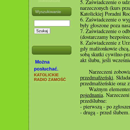
5. Zaświadczenie o udz
narzeczonych (kurs pr
Wyszukiwanie
Katolickiej Poradni Ro
6. Zaświadczenie o wy
były głoszone poza nasz
7. Zaświadczenie o odb
Szukaj
(dostarczamy bezpośred
8. Zaświadczenie z Ur
gdy małżonkowie chcą, 
sobą skutki cywilno-pr
akt ślubu, jeśli wcześn
Można
posłuchać.
Narzeczeni zobowiąz
KATOLICKIE
przedmałżeński
. Skład
RADIO ZAMOŚĆ
przedmałżeńskie oraz z
Ważnym elementem
pojednania
. Narzeczeni
przedślubne:
- pierwszą - po zgłosze
- drugą - przed ślubem.