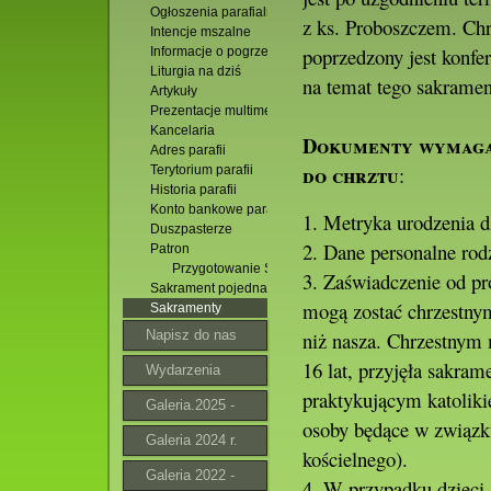
Ogłoszenia parafialne
z ks. Proboszczem. Chr
Intencje mszalne
poprzedzony jest konfe
Informacje o pogrzebach
Liturgia na dziś
na temat tego sakramen
Artykuły
Prezentacje multimedialne
Kancelaria
Dokumenty wymag
Adres parafii
do chrztu
:
Terytorium parafii
Historia parafii
Konto bankowe parafii
1. Metryka urodzenia 
Duszpasterze
2. Dane personalne rod
Patron
Przygotowanie Sakramentalne
3. Zaświadczenie od pr
Sakrament pojednania
mogą zostać chrzestnymi
Sakramenty
Napisz do nas
niż nasza. Chrzestnym 
16 lat, przyjęła sakram
Wydarzenia
praktykującym katoliki
Galeria.2025 -
osoby będące w związk
2026
Galeria 2024 r.
kościelnego).
Galeria 2022 -
4. W przypadku dzieci s