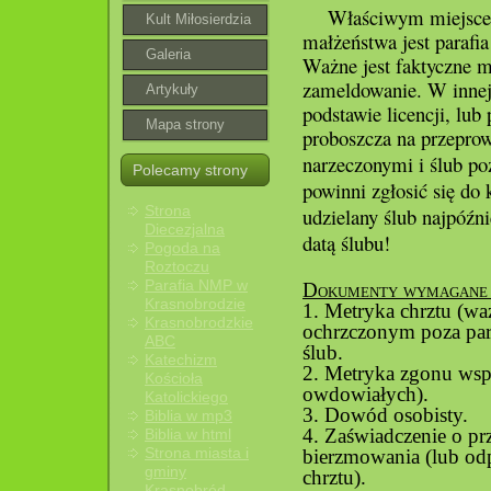
Właściwym miejsce
Parafialnego
Kult Miłosierdzia
małżeństwa jest parafi
Bożego
Galeria
Ważne jest faktyczne m
zameldowanie. W innej 
roztoczańska
Artykuły
podstawie licencji, lu
Mapa strony
proboszcza na przepro
narzeczonymi i ślub poz
Polecamy strony
powinni zgłosić się do k
Strona
udzielany ślub najpóźn
Diecezjalna
datą ślubu!
Pogoda na
Roztoczu
Parafia NMP w
Dokumenty wymagane 
Krasnobrodzie
1. Metryka chrztu (waż
Krasnobrodzkie
ochrzczonym poza para
ABC
ślub.
Katechizm
2. Metryka zgonu wsp
Kościoła
owdowiałych).
Katolickiego
3. Dowód osobisty.
Biblia w mp3
4. Zaświadczenie o pr
Biblia w html
Strona miasta i
bierzmowania (lub od
gminy
chrztu).
Krasnobród