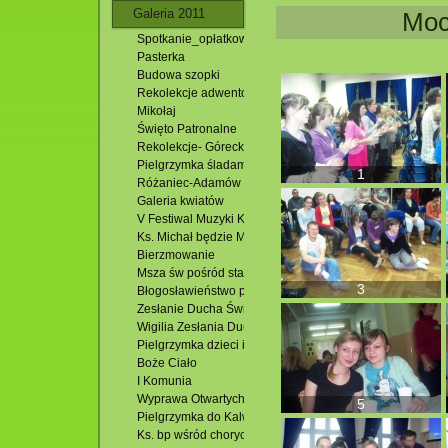
Galeria 2011
Moc
Spotkanie_opłatkowe
Pasterka
Budowa szopki
Rekolekcje adwentowe i Roraty
Mikołaj
Święto Patronalne
Rekolekcje- Górecko
Pielgrzymka śladami Bożego Miłosierdzia
1
Różaniec-Adamów
Galeria kwiatów
V Festiwal Muzyki Kameralnej
Ks. Michał będzie Misjonarzem
Bierzmowanie
Msza św pośród stawów
3
Błogosławieństwo pól
Zesłanie Ducha Świętego
Wigilia Zesłania Ducha Św.
Pielgrzymka dzieci i młodzieży
Boże Ciało
I Komunia
Wyprawa Otwartych Oczu
5
Pielgrzymka do Kalwarii Pacławskiej
Ks. bp wśród chorych