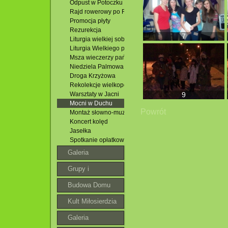
Odpust w Potoczku
Rajd rowerowy po Roztoczu
Promocja płyty
Rezurekcja
7
Liturgia wielkiej soboty
Liturgia Wielkiego piątku
Msza wieczerzy pańskiej
Niedziela Palmowa
Droga Krzyżowa
Rekolekcje wielkopostne
Warsztaty w Jacni
9
Mocni w Duchu
Powrót
Montaż słowno-muzyczny
Koncert kolęd
Jasełka
Spotkanie opłatkowe
Galeria
Grupy i
wspólnoty
Budowa Domu
Parafialnego
Kult Miłosierdzia
Bożego
Galeria