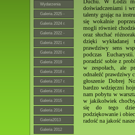
Duchu. W Łodzi mło
Wydarzenia
doświadczeniami i wr
Galeria.2025 -
talenty grając na inst
się wokalnie poprze
2026
Galeria 2024 r.
mogli również chodzić 
Galeria 2022 -
oraz słuchać różnora
dzięki wykładanej 
2023 r.
Galeria 2021 r.
prawdziwy sens wsp
Galeria 2020 r.
podczas Eucharyst
poradzić sobie z prob
Galeria 2019
w zespołach, ale p
Galeria 2018 r.
odnaleźć prawdziwy ce
głoszenie Dobrej N
Galeria 2017 r.
bardzo wdzięczni hoj
Galeria 2016 r.
nam pobytu w warszta
w jakikolwiek choćby
Galeria 2015
się do tego dzie
Galeria 2014
podziękowanie i obiec
Galeria2013
radość na jakość nasze
Galeria 2012