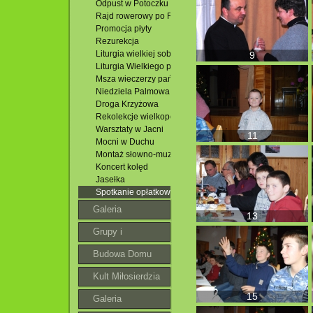
Odpust w Potoczku
Rajd rowerowy po Roztoczu
Promocja płyty
Rezurekcja
Liturgia wielkiej soboty
9
Liturgia Wielkiego piątku
Msza wieczerzy pańskiej
Niedziela Palmowa
Droga Krzyżowa
Rekolekcje wielkopostne
Warsztaty w Jacni
11
Mocni w Duchu
Montaż słowno-muzyczny
Koncert kolęd
Jasełka
Spotkanie opłatkowe
Galeria
13
Grupy i
wspólnoty
Budowa Domu
Parafialnego
Kult Miłosierdzia
15
Bożego
Galeria