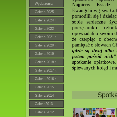
Wydarzenia
Najpierw Ksiądz P
Ewangelii wg św. Łuk
Galeria.2025 -
pomodlili się i dzielą
2026
Galeria 2024 r.
sobie serdeczne życ
poczęstunku człon
Galeria 2022 -
opowiadali o swoim d
2023 r.
Galeria 2021 r.
że czerpiąc z obecn
pamiętać o słowach C
Galeria 2020 r.
gdzie są dwaj albo 
Galeria 2019
jestem pośród nich”
spotkanie opłatkowe,
Galeria 2018 r.
śpiewanych kolęd i m
Galeria 2017 r.
Galeria 2016 r.
Galeria 2015
Spotka
Galeria 2014
Galeria2013
Galeria 2012